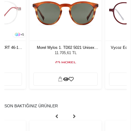
+
5
n CRT 46-17
Morel Mylos 1. TD02 5021 Unisex
Vycoz Ecow
Güneş Gözlüğü
11.705,61 TL
SON BAKTIĞINIZ ÜRÜNLER