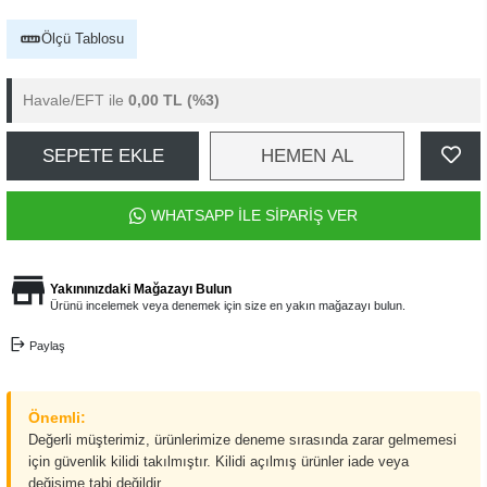
Ölçü Tablosu
Havale/EFT ile
0,00 TL
(%3)
SEPETE EKLE
HEMEN AL
WHATSAPP İLE SİPARİŞ VER
Yakınınızdaki Mağazayı Bulun
Ürünü incelemek veya denemek için size en yakın mağazayı bulun.
Paylaş
Önemli:
Değerli müşterimiz, ürünlerimize deneme sırasında zarar gelmemesi
için güvenlik kilidi takılmıştır. Kilidi açılmış ürünler iade veya
değişime tabi değildir.