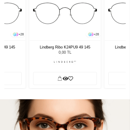
+
28
+
28
U9 49 145
Lindberg Ribo K24PU9 49 145
Lindberg
0,00 TL