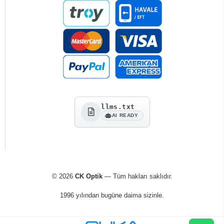
llms.txt
AI READY
© 2026
CK Optik
— Tüm hakları saklıdır.
1996 yılından bugüne daima sizinle.