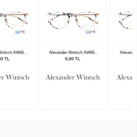
+
4
+
4
Wintsch AW662
Alexander Wintsch AW662
Alexande
C1
C1
00 TL
0,00 TL