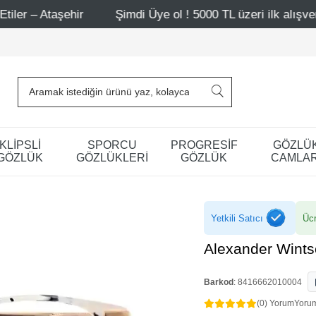
ir
Şimdi Üye ol ! 5000 TL üzeri ilk alışverişinde 500 TL
KLİPSLİ
SPORCU
PROGRESİF
GÖZLÜ
GÖZLÜK
GÖZLÜKLERİ
GÖZLÜK
CAMLAR
Yetkili Satıcı
Ücr
Alexander Wint
Barkod
:
8416662010004
(0) Yorum
Yoru