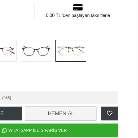
0,00 TL 'den başlayan taksitlerle
L
(%3)
LE
HEMEN AL
WHATSAPP İLE SİPARİŞ VER