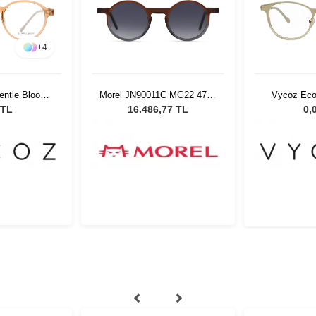
+
4
entle Bloom
Morel JN90011C MG22 4723
Vycoz Eco
19 135
Unisex Güneş Gözlüğü
TOP
 TL
16.486,77 TL
0,