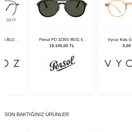
+
2
406 BLU-G
Persol PO 3235S 95/31 55
Vycoz Kids G
Unisex Güneş Gözlüğü
BRN 46-
L
19.145,00 TL
0,00
SON BAKTIĞINIZ ÜRÜNLER