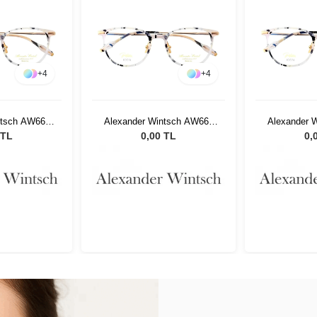
+
4
+
4
ntsch AW662
Alexander Wintsch AW662
Alexander 
1
C1
 TL
0,00 TL
0,