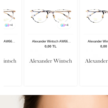
+
4
+
4
sch AW662
Alexander Wintsch AW662
Alexander Wi
C1
C
L
0,00 TL
0,00