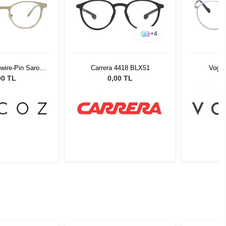
+
4
wire-Pin Saro
Carrera 4418 BLX51
Vogue
 50-19
00 TL
0,00 TL