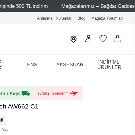
 indirim
Mağazalarımız – Bağdat Caddesi 1 - Bağdat Cad
Anlaşmalı Kurumlar
Blog
Mağaza Yorumları
K
İNDİRİMLİ
LENS
AKSESUAR
I
ÜRÜNLER
etsiz Kargo
Yurtdışı Gönderim
sch AW662 C1
m Yap