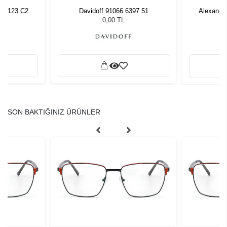
AW4123 C2
Davidoff 91066 6397 51
Alexande
0,00 TL
SON BAKTIĞINIZ ÜRÜNLER