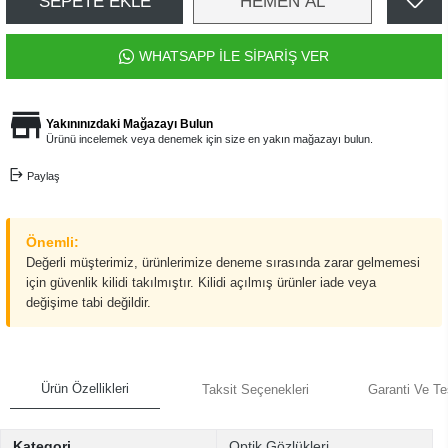
SEPETE EKLE
HEMEN AL
WHATSAPP İLE SİPARİŞ VER
Yakınınızdaki Mağazayı Bulun
Ürünü incelemek veya denemek için size en yakın mağazayı bulun.
Paylaş
Önemli:
Değerli müşterimiz, ürünlerimize deneme sırasında zarar gelmemesi
için güvenlik kilidi takılmıştır. Kilidi açılmış ürünler iade veya
değişime tabi değildir.
Ürün Özellikleri
Taksit Seçenekleri
Garanti Ve Te
Kategori
Optik Gözlükleri