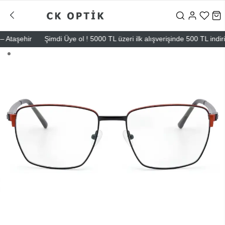
taşehir
Şimdi Üye ol ! 5000 TL üzeri ilk alışverişinde 500 TL indirim