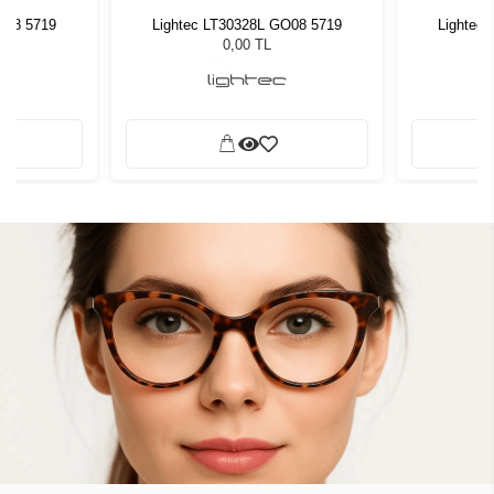
O08 5719
Lightec LT30328L GO08 5719
Lightec
0,00 TL