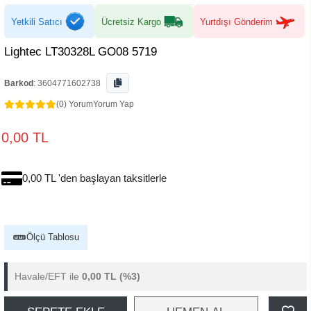
Yetkili Satıcı
Ücretsiz Kargo
Yurtdışı Gönderim
Lightec LT30328L GO08 5719
Barkod
:
3604771602738
(0) Yorum
Yorum Yap
0,00 TL
0,00 TL 'den başlayan taksitlerle
Ölçü Tablosu
Havale/EFT ile
0,00 TL
(%3)