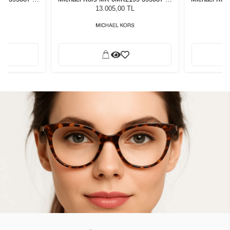
zlüğü
Kadın Güneş Gözlüğü
Kadı
L
13.005,00 TL