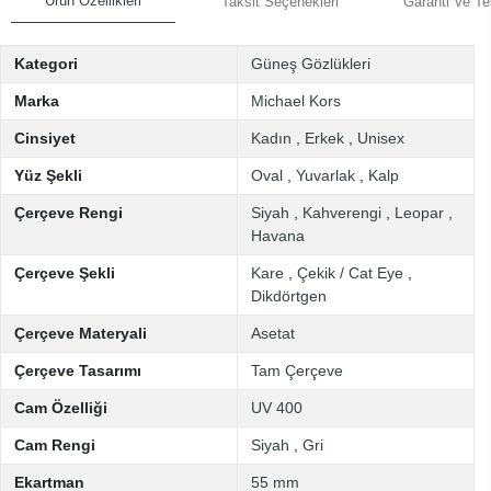
Ürün Özellikleri
Taksit Seçenekleri
Garanti Ve Te
Kategori
Güneş Gözlükleri
Marka
Michael Kors
Cinsiyet
Kadın
,
Erkek
,
Unisex
Yüz Şekli
Oval
,
Yuvarlak
,
Kalp
Çerçeve Rengi
Siyah
,
Kahverengi
,
Leopar
,
Havana
Çerçeve Şekli
Kare
,
Çekik / Cat Eye
,
Dikdörtgen
Çerçeve Materyali
Asetat
Çerçeve Tasarımı
Tam Çerçeve
Cam Özelliği
UV 400
Cam Rengi
Siyah
,
Gri
Ekartman
55 mm