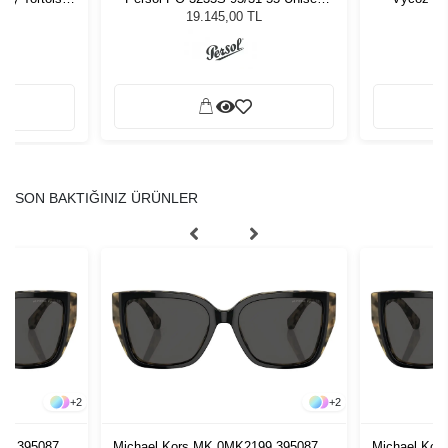
Güneş Gözlüğü
19.145,00 TL
SON BAKTIĞINIZ ÜRÜNLER
+
2
+
2
99 395087 55
Michael Kors MK 0MK2199 395087 55
Michael Kor