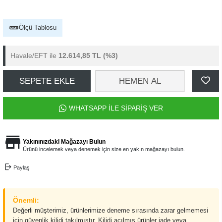
Ölçü Tablosu
Havale/EFT ile
12.614,85 TL
(%3)
SEPETE EKLE
HEMEN AL
WHATSAPP İLE SİPARİŞ VER
Yakınınızdaki Mağazayı Bulun
Ürünü incelemek veya denemek için size en yakın mağazayı bulun.
Paylaş
Önemli:
Değerli müşterimiz, ürünlerimize deneme sırasında zarar gelmemesi
için güvenlik kilidi takılmıştır. Kilidi açılmış ürünler iade veya