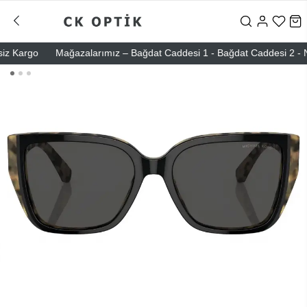
 Kargo
Mağazalarımız – Bağdat Caddesi 1 - Bağdat Caddesi 2 - Nişant