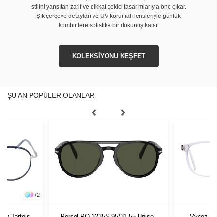
stilini yansıtan zarif ve dikkat çekici tasarımlarıyla öne çıkar.
Şık çerçeve detayları ve UV korumalı lensleriyle günlük
kombinlere sofistike bir dokunuş katar.
KOLEKSİYONU KEŞFET
ŞU AN POPÜLER OLANLAR
+
2
vy Tortoise
Persol PO 3235S 95/31 55 Unisex
Vycoz İn