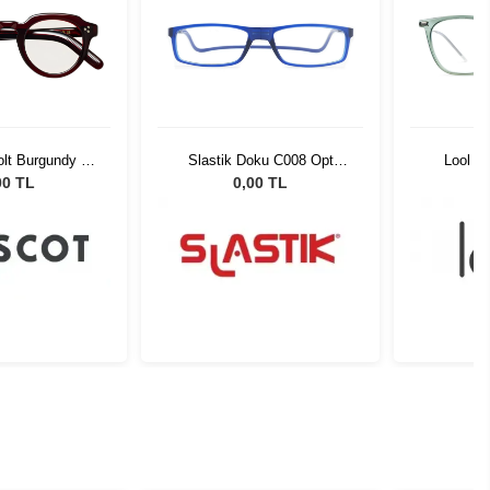
lt Burgundy 45
Slastik Doku C008 Opt
Lool D
21-01
1055081
00 TL
0,00 TL