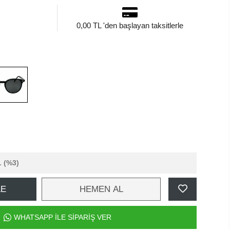
0,00 TL 'den başlayan taksitlerle
L
(%3)
LE
HEMEN AL
WHATSAPP İLE SİPARİŞ VER