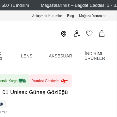
Mağazalarımız – Bağdat Caddesi 1 - Bağdat Caddesi 2 - N
Anlaşmalı Kurumlar
Blog
Mağaza Yorumları
K
İNDİRİMLİ
LENS
AKSESUAR
I
ÜRÜNLER
etsiz Kargo
Yurtdışı Gönderim
. 01 Unisex Güneş Gözlüğü
m Yap