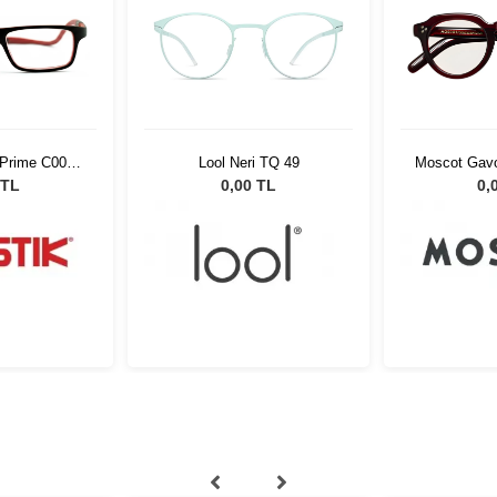
 Prime C004
Lool Neri TQ 49
Moscot Gavo
55861
02
 TL
0,00 TL
0,