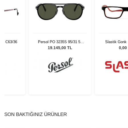
11 C63/36
Persol PO 3235S 95/31 55
Slastik Gonk
Unisex Güneş Gözlüğü
Opt 10
L
19.145,00 TL
0,00
SON BAKTIĞINIZ ÜRÜNLER