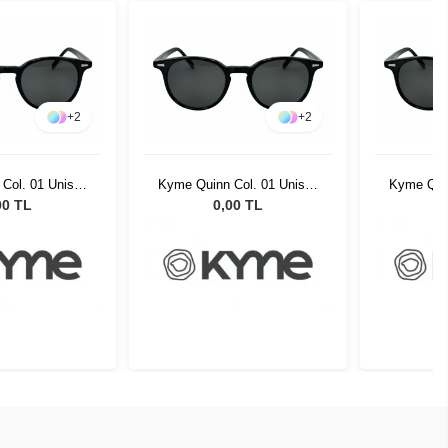
+
2
+
2
Col. 01 Unisex
Kyme Quinn Col. 01 Unisex
Kyme Quin
 Gözlüğü
Güneş Gözlüğü
Gün
00 TL
0,00 TL