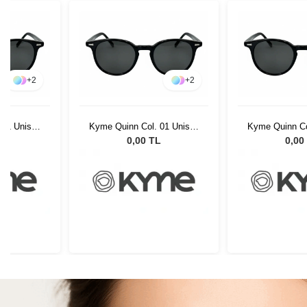
+
2
+
2
 01 Unisex
Kyme Quinn Col. 01 Unisex
Kyme Quinn Co
lüğü
Güneş Gözlüğü
Güneş G
L
0,00 TL
0,00