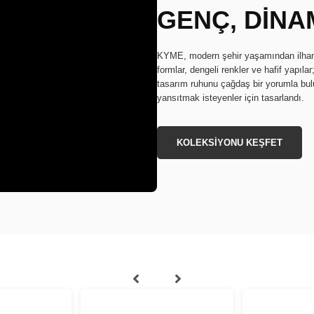
GENÇ, DİNAM
KYME, modern şehir yaşamından ilham a
formlar, dengeli renkler ve hafif yapıla
tasarım ruhunu çağdaş bir yorumla buluş
yansıtmak isteyenler için tasarlandı.
KOLEKSİYONU KEŞFET