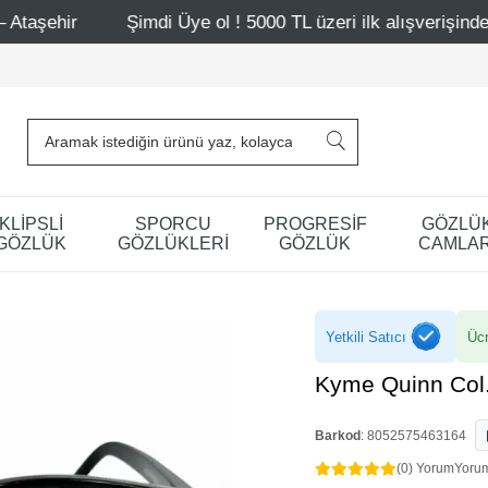
imdi Üye ol ! 5000 TL üzeri ilk alışverişinde 500 TL indirim
KLİPSLİ
SPORCU
PROGRESİF
GÖZLÜ
GÖZLÜK
GÖZLÜKLERİ
GÖZLÜK
CAMLAR
Yetkili Satıcı
Ücr
Kyme Quinn Col
Barkod
:
8052575463164
(0) Yorum
Yoru