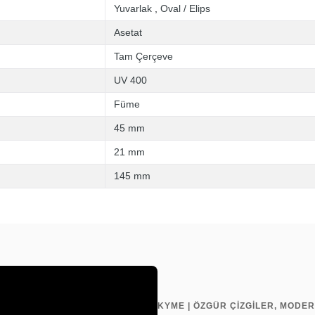
Yuvarlak
,
Oval / Elips
Asetat
Tam Çerçeve
UV 400
Füme
45 mm
21 mm
145 mm
KYME | ÖZGÜR ÇİZGİLER, MODER