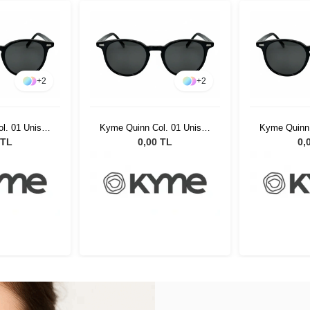
+
2
+
2
l. 01 Unisex
Kyme Quinn Col. 01 Unisex
Kyme Quinn 
özlüğü
Güneş Gözlüğü
Güneş
 TL
0,00 TL
0,