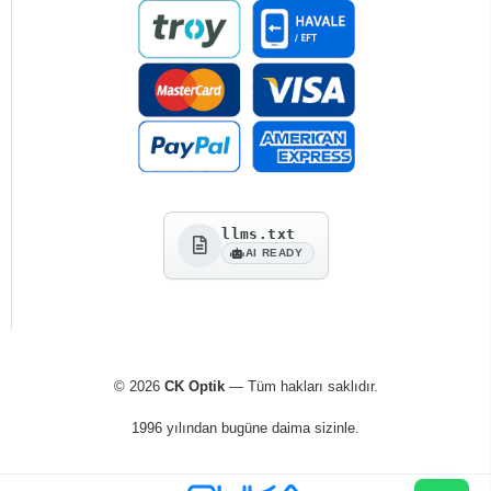
llms.txt
AI READY
© 2026
CK Optik
— Tüm hakları saklıdır.
1996 yılından bugüne daima sizinle.