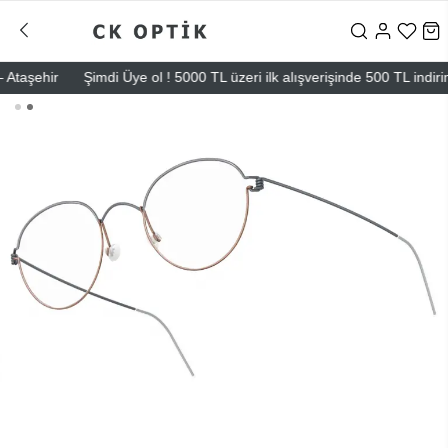
aşehir
Şimdi Üye ol ! 5000 TL üzeri ilk alışverişinde 500 TL indirim