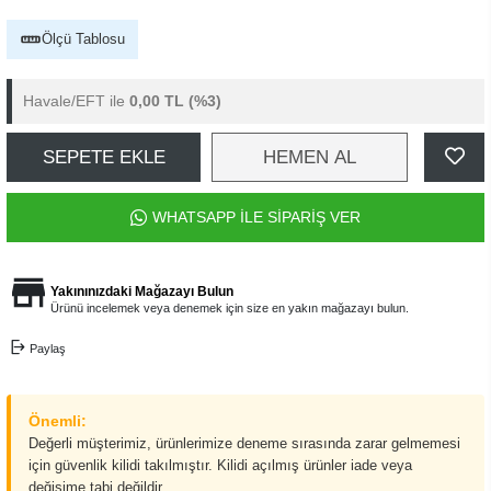
Ölçü Tablosu
Havale/EFT ile
0,00 TL
(%3)
SEPETE EKLE
HEMEN AL
WHATSAPP İLE SİPARİŞ VER
Yakınınızdaki Mağazayı Bulun
Ürünü incelemek veya denemek için size en yakın mağazayı bulun.
Paylaş
Önemli:
Değerli müşterimiz, ürünlerimize deneme sırasında zarar gelmemesi
için güvenlik kilidi takılmıştır. Kilidi açılmış ürünler iade veya
değişime tabi değildir.