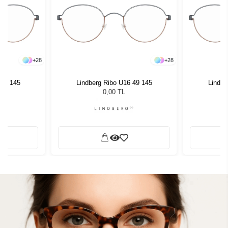
+
28
+
28
 49 145
Lindberg Ribo U16 49 145
Lindbe
0,00 TL