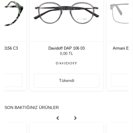
W20156 C3
Davidoff DAP 106 03
Armani Exc
0,00 TL
Tükendi
SON BAKTIĞINIZ ÜRÜNLER