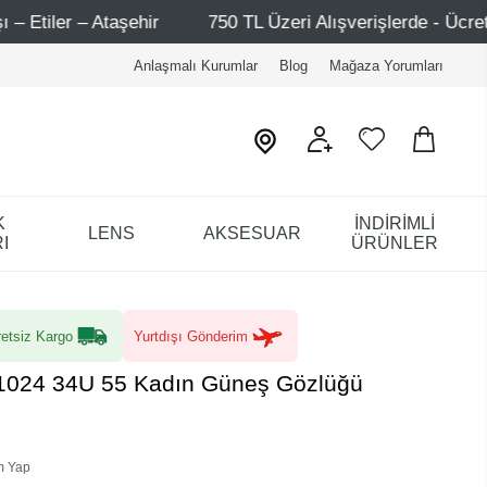
ir
750 TL Üzeri Alışverişlerde - Ücretsiz Kargo
Ma
Anlaşmalı Kurumlar
Blog
Mağaza Yorumları
K
İNDİRİMLİ
LENS
AKSESUAR
I
ÜRÜNLER
etsiz Kargo
Yurtdışı Gönderim
 1024 34U 55 Kadın Güneş Gözlüğü
m Yap