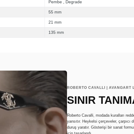
Pembe
,
Degrade
55 mm
21 mm
135 mm
ROBERTO CAVALLI | AVANGART
SINIR TANIM
Roberto Cavalli, modada kuralları redd
yansıtır. Heykelsi çerçeveler, çarpıcı 
duruş yaratır. Gösterişi bir sanat for
için tasarlandı.