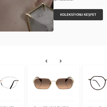
KOLEKSİYONU KEŞFET