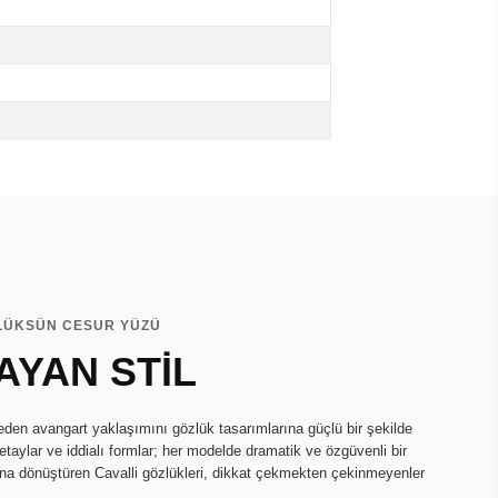
 LÜKSÜN CESUR YÜZÜ
AYAN STİL
eden avangart yaklaşımını gözlük tasarımlarına güçlü bir şekilde
detaylar ve iddialı formlar; her modelde dramatik ve özgüvenli bir
muna dönüştüren Cavalli gözlükleri, dikkat çekmekten çekinmeyenler