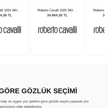
lli 1024 34U 55
Roberto Cavalli 1024 34U 55
Roberto Ca
neş Gözlüğü
Kadın Güneş Gözlüğü
Kadın 
4,36 TL
34.864,36 TL
34.
 GÖRE GÖZLÜK SEÇİMİ
, kalp ve üçgen yüz şekline göre gözlük seçimi yaparak yüz
görünümü elde edebilirsiniz.