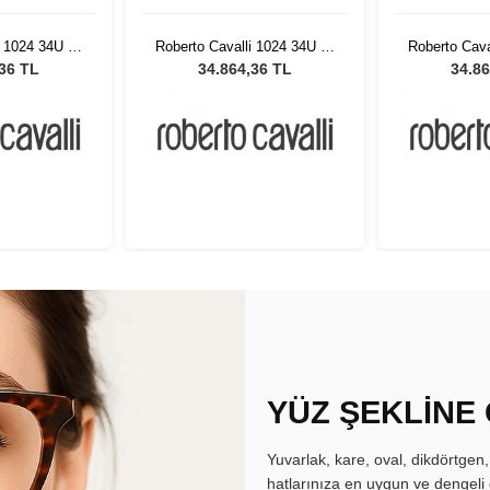
i 1024 34U 55
Roberto Cavalli 1024 34U 55
Roberto Cava
ş Gözlüğü
Kadın Güneş Gözlüğü
Kadın Gü
,36 TL
34.864,36 TL
34.86
YÜZ ŞEKLİNE
Yuvarlak, kare, oval, dikdörtgen
hatlarınıza en uygun ve dengeli 