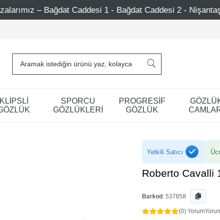
Caddesi 1 - Bağdat Caddesi 2 - Nişantaşı – Etiler – Ataşeh
KLİPSLİ
SPORCU
PROGRESİF
GÖZLÜ
GÖZLÜK
GÖZLÜKLERİ
GÖZLÜK
CAMLAR
Yetkili Satıcı
Ücr
Roberto Cavalli
Barkod
:
537858
(0) Yorum
Yoru