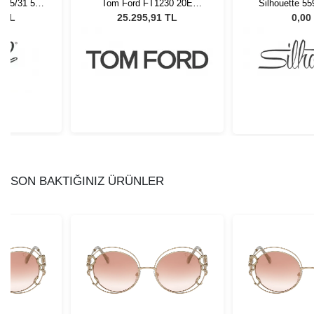
 95/31 55
Tom Ford FT1230 20E
Silhouette 5
Gözlüğü
Unisex Güneş Gözlüğü
52/17 
0 TL
25.295,91 TL
0,00
SON BAKTIĞINIZ ÜRÜNLER