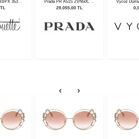
593/PX 3530
Prada PR A51S ZVN50C 58
Vycoz Durr
G027
Kadın Güneş Gözlüğü
H İnl
 TL
29.055,00 TL
0,