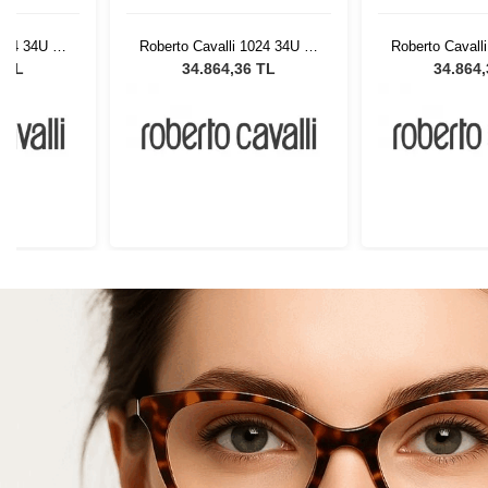
1024 34U 55
Roberto Cavalli 1024 34U 55
Roberto Cavall
Gözlüğü
Kadın Güneş Gözlüğü
Kadın Güne
6 TL
34.864,36 TL
34.864