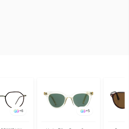
+
6
+
5