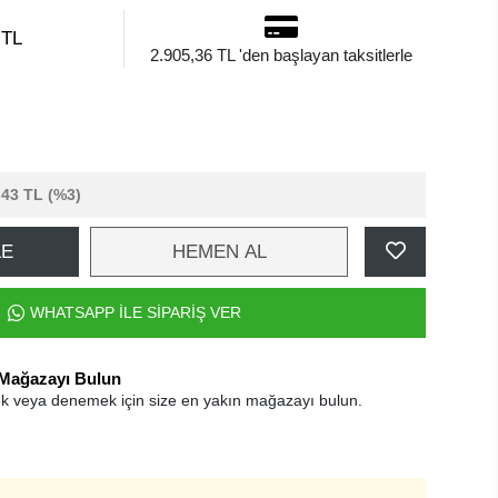
 TL
2.905,36 TL 'den başlayan taksitlerle
,43 TL
(%3)
LE
HEMEN AL
WHATSAPP İLE SİPARİŞ VER
 Mağazayı Bulun
k veya denemek için size en yakın mağazayı bulun.