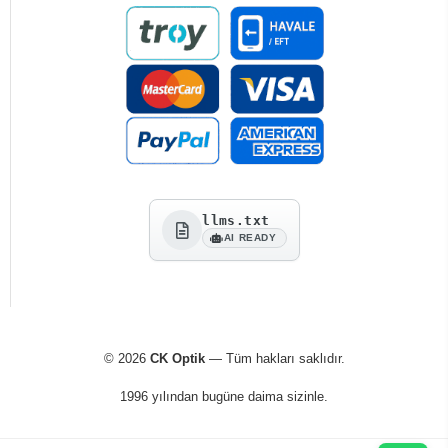
llms.txt
AI READY
© 2026
CK Optik
— Tüm hakları saklıdır.
1996 yılından bugüne daima sizinle.