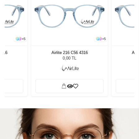
+
5
+
5
 4316
Airlite 216 C56 4316
Airl
0,00 TL