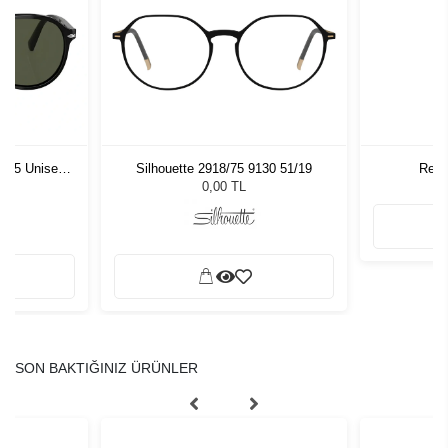
1 55 Unisex
Silhouette 2918/75 9130 51/19
ReNu
ğü
L
0,00 TL
SON BAKTIĞINIZ ÜRÜNLER