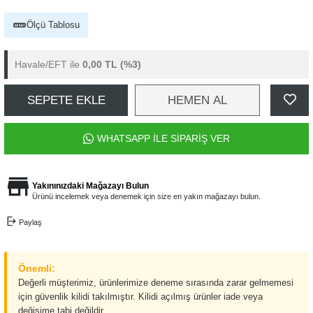
Ölçü Tablosu
Havale/EFT ile
0,00 TL
(%3)
SEPETE EKLE
HEMEN AL
WHATSAPP İLE SİPARİŞ VER
Yakınınızdaki Mağazayı Bulun
Ürünü incelemek veya denemek için size en yakın mağazayı bulun.
Paylaş
Önemli:
Değerli müşterimiz, ürünlerimize deneme sırasında zarar gelmemesi
için güvenlik kilidi takılmıştır. Kilidi açılmış ürünler iade veya
değişime tabi değildir.