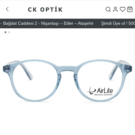
dat Caddesi 2 - Nişantaşı – Etiler – Ataşehir
Şimdi Üye ol ! 5000 TL