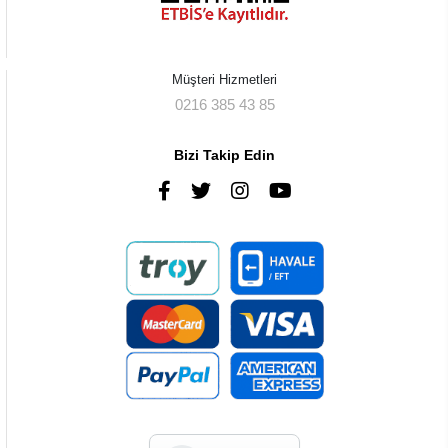
Müşteri Hizmetleri
0216 385 43 85
Bizi Takip Edin