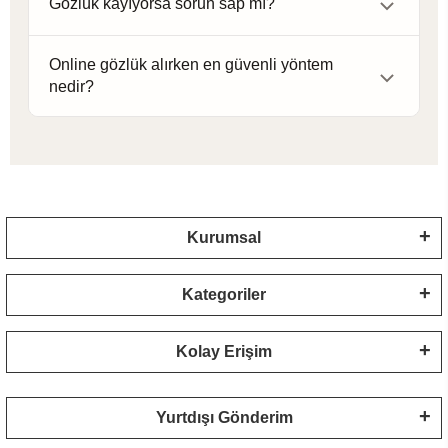
Gözlük kayıyorsa sorun sap mı?
hissedilen ölçüyü değiştirebilir.
Çoğu zaman sorun köprü uyumundan kaynaklanır.
Online gözlük alırken en güvenli yöntem
Sadece sap ayarı yeterli olmayabilir.
nedir?
Daha önce rahat kullandığınız gözlüğün ölçülerini
referans almak en güvenli başlangıç yöntemidir.
Kurumsal
Kategoriler
Kolay Erişim
Yurtdışı Gönderim