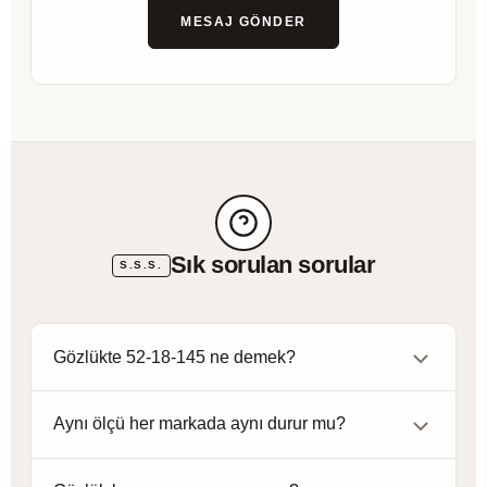
MESAJ GÖNDER
Sık sorulan sorular
S.S.S.
Gözlükte 52-18-145 ne demek?
52 mm lens genişliği, 18 mm köprü ölçüsü ve 145
Aynı ölçü her markada aynı durur mu?
mm sap uzunluğunu ifade eder.
Hayır. Çerçeve formu, malzeme yapısı ve tasarım dili