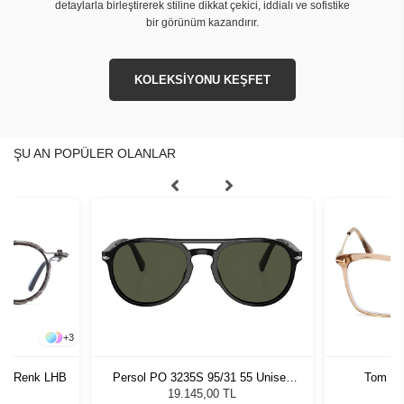
detaylarla birleştirerek stiline dikkat çekici, iddialı ve sofistike
bir görünüm kazandırır.
KOLEKSİYONU KEŞFET
ŞU AN POPÜLER OLANLAR
+
3
117 Renk LHB
Persol PO 3235S 95/31 55 Unisex
Tom Fo
Güneş Gözlüğü
19.145,00 TL