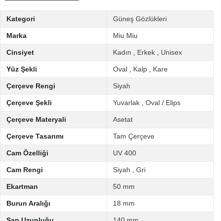
Kategori
Güneş Gözlükleri
Marka
Miu Miu
Cinsiyet
Kadın
,
Erkek
,
Unisex
Yüz Şekli
Oval
,
Kalp
,
Kare
Çerçeve Rengi
Siyah
Çerçeve Şekli
Yuvarlak
,
Oval / Elips
Çerçeve Materyali
Asetat
Çerçeve Tasarımı
Tam Çerçeve
Cam Özelliği
UV 400
Cam Rengi
Siyah
,
Gri
Ekartman
50 mm
Burun Aralığı
18 mm
Sap Uzunluğu
140 mm