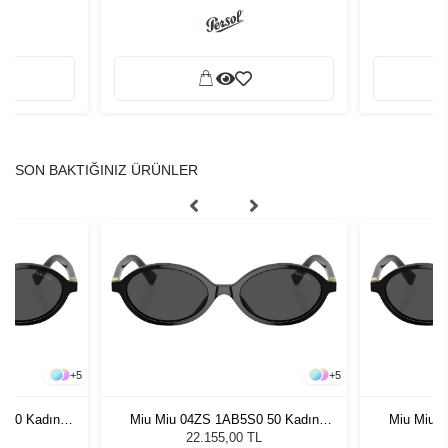
SON BAKTIĞINIZ ÜRÜNLER
+
5
+
5
 50 Kadın
Miu Miu 04ZS 1AB5S0 50 Kadın
Miu Miu 
ğü
Güneş Gözlüğü
G
L
22.155,00 TL