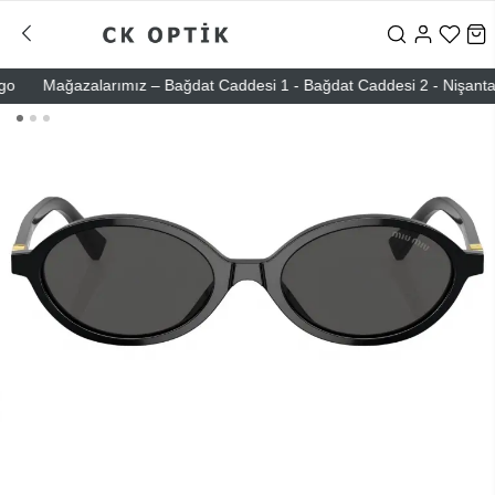
Mağazalarımız – Bağdat Caddesi 1 - Bağdat Caddesi 2 - Nişantaşı – E