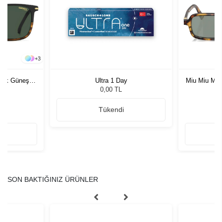
+
3
rkek Güneş
Ultra 1 Day
Miu Miu MU
G
0,00 TL
Tükendi
SON BAKTIĞINIZ ÜRÜNLER