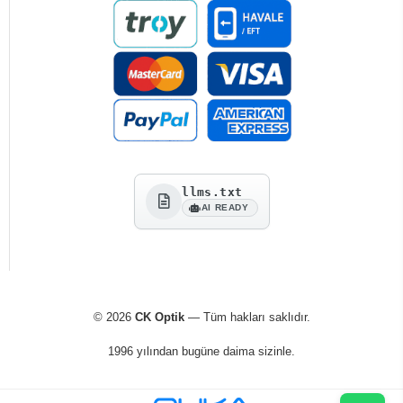
llms.txt
AI READY
© 2026
CK Optik
— Tüm hakları saklıdır.
1996 yılından bugüne daima sizinle.