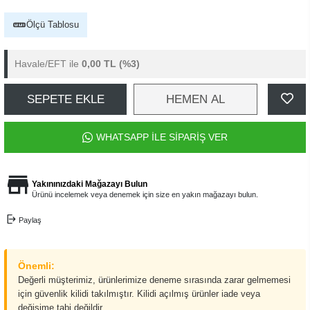
Ölçü Tablosu
Havale/EFT ile
0,00 TL
(%3)
SEPETE EKLE
HEMEN AL
WHATSAPP İLE SİPARİŞ VER
Yakınınızdaki Mağazayı Bulun
Ürünü incelemek veya denemek için size en yakın mağazayı bulun.
Paylaş
Önemli:
Değerli müşterimiz, ürünlerimize deneme sırasında zarar gelmemesi
için güvenlik kilidi takılmıştır. Kilidi açılmış ürünler iade veya
değişime tabi değildir.