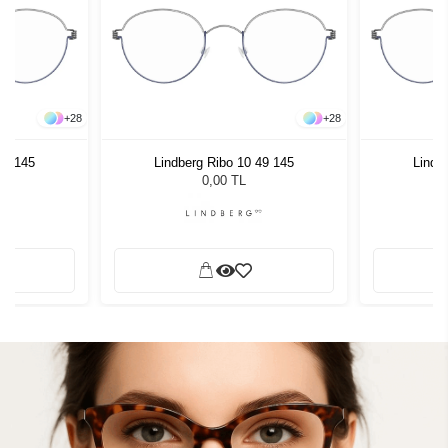
+
28
+
28
49 145
Lindberg Ribo 10 49 145
Lindb
0,00 TL