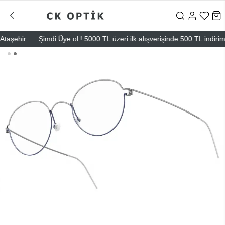
ehir
Şimdi Üye ol ! 5000 TL üzeri ilk alışverişinde 500 TL indirim