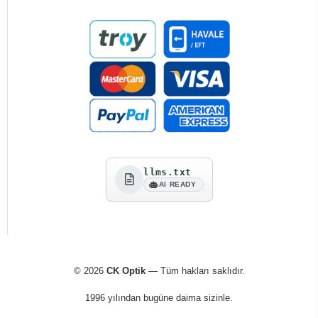
llms.txt
AI READY
© 2026
CK Optik
— Tüm hakları saklıdır.
1996 yılından bugüne daima sizinle.