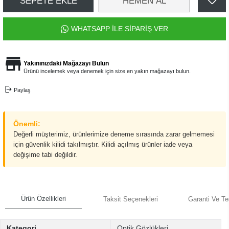
SEPETE EKLE
HEMEN AL
WHATSAPP İLE SİPARİŞ VER
Yakınınızdaki Mağazayı Bulun
Ürünü incelemek veya denemek için size en yakın mağazayı bulun.
Paylaş
Önemli:
Değerli müşterimiz, ürünlerimize deneme sırasında zarar gelmemesi
için güvenlik kilidi takılmıştır. Kilidi açılmış ürünler iade veya
değişime tabi değildir.
Ürün Özellikleri
Taksit Seçenekleri
Garanti Ve Te
Kategori
Optik Gözlükleri