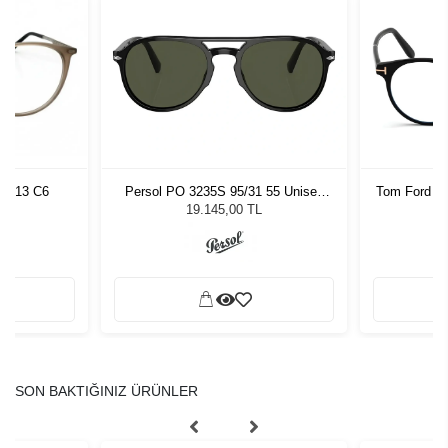
Persol PO 3235S 95/31 55 Unisex
Tom Ford T
 0113 C6
Güneş Gözlüğü
19.145,00 TL
SON BAKTIĞINIZ ÜRÜNLER