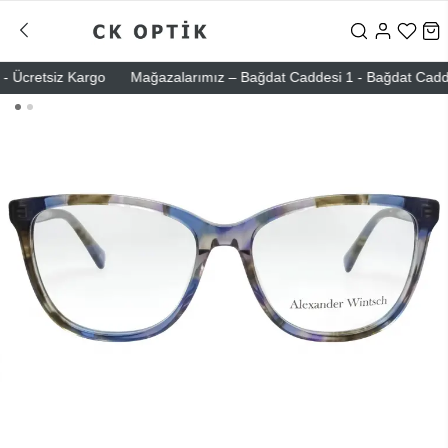
 Ücretsiz Kargo
Mağazalarımız – Bağdat Caddesi 1 - Bağdat Caddesi 2