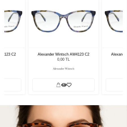
AW4123 C2
Alexander Wintsch AW4123 C2
Alexande
0,00 TL