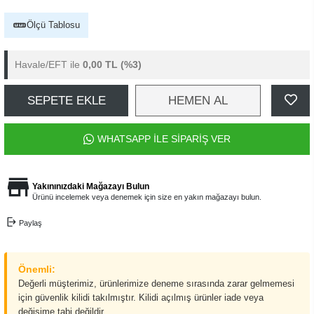
Ölçü Tablosu
Havale/EFT ile
0,00 TL
(%3)
SEPETE EKLE
HEMEN AL
WHATSAPP İLE SİPARİŞ VER
Yakınınızdaki Mağazayı Bulun
Ürünü incelemek veya denemek için size en yakın mağazayı bulun.
Paylaş
Önemli:
Değerli müşterimiz, ürünlerimize deneme sırasında zarar gelmemesi
için güvenlik kilidi takılmıştır. Kilidi açılmış ürünler iade veya
değişime tabi değildir.