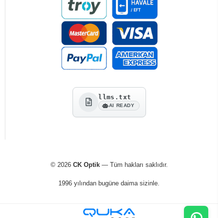
llms.txt
AI READY
© 2026
CK Optik
— Tüm hakları saklıdır.
1996 yılından bugüne daima sizinle.