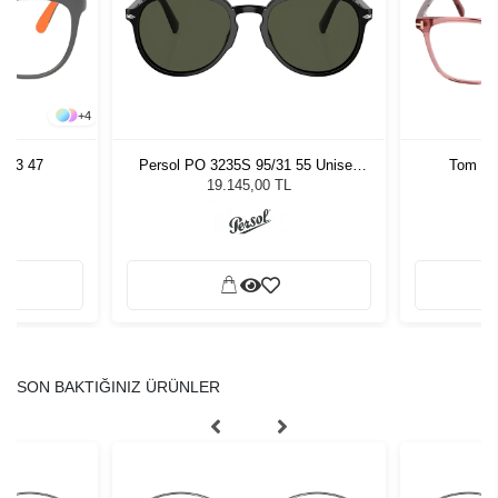
+
4
963 47
Persol PO 3235S 95/31 55 Unisex
Tom Fo
Güneş Gözlüğü
19.145,00 TL
SON BAKTIĞINIZ ÜRÜNLER