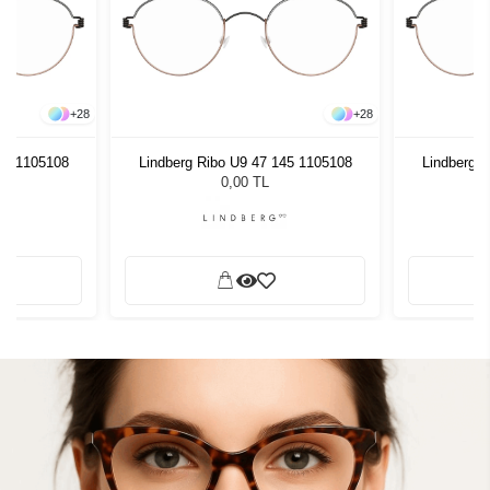
+
28
+
28
45 1105108
Lindberg Ribo U9 47 145 1105108
Lindberg 
0,00 TL