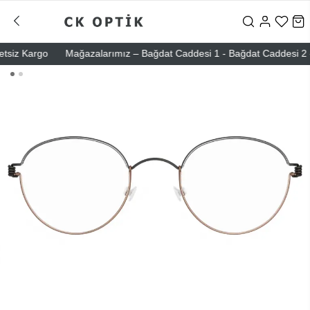
iz Kargo
Mağazalarımız – Bağdat Caddesi 1 - Bağdat Caddesi 2 - Nişa