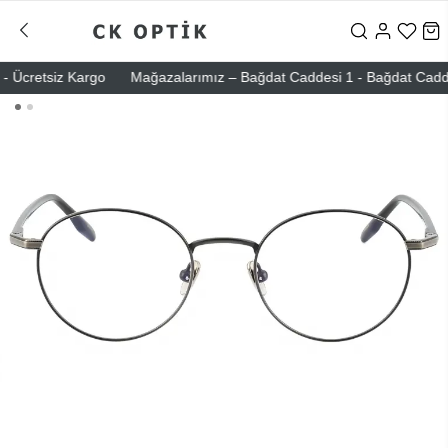
Ücretsiz Kargo
Mağazalarımız – Bağdat Caddesi 1 - Bağdat Caddesi 2