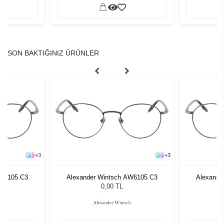
SON BAKTIĞINIZ ÜRÜNLER
+
3
+
3
AW6105 C3
Alexander Wintsch AW6105 C3
Alexande
0,00 TL