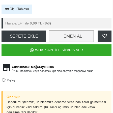
Ölçü Tablosu
Havale/EFT ile
0,00 TL
(%3)
SEPETE EKLE
HEMEN AL
WHATSAPP İLE SİPARİŞ VER
Yakınınızdaki Mağazayı Bulun
Ürünü incelemek veya denemek için size en yakın mağazayı bulun.
Paylaş
Önemli:
Değerli müşterimiz, ürünlerimize deneme sırasında zarar gelmemesi
için güvenlik kilidi takılmıştır. Kilidi açılmış ürünler iade veya
değişime tabi değildir.