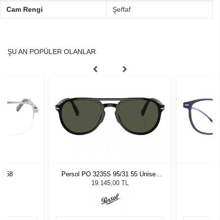
Cam Rengi
Şeffaf
ŞU AN POPÜLER OLANLAR
05 58
Persol PO 3235S 95/31 55 Unisex
V
Güneş Gözlüğü
19.145,00 TL