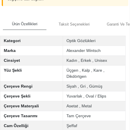
Ürün Özellikleri
Taksit Seçenekleri
Garanti Ve Te
Kategori
Optik Gözlükleri
Marka
Alexander Wintsch
Cinsiyet
Kadın
,
Erkek
,
Unisex
Yüz Şekli
Üçgen
,
Kalp
,
Kare
,
Dikdörtgen
Çerçeve Rengi
Siyah
,
Gri
,
Gümüş
Çerçeve Şekli
Yuvarlak
,
Oval / Elips
Çerçeve Materyali
Asetat
,
Metal
Çerçeve Tasarımı
Tam Çerçeve
Cam Özelliği
Şeffaf