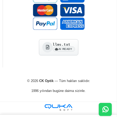
llms.txt
AI READY
© 2026
CK Optik
— Tüm hakları saklıdır.
1996 yılından bugüne daima sizinle.