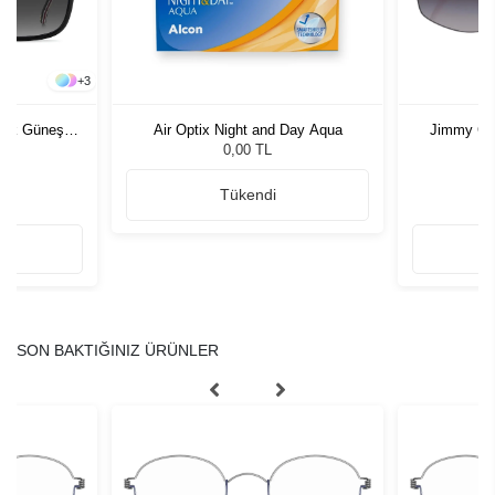
+
3
rkek Güneş
Air Optix Night and Day Aqua
Jimmy Ch
Kadı
0,00 TL
Tükendi
SON BAKTIĞINIZ ÜRÜNLER