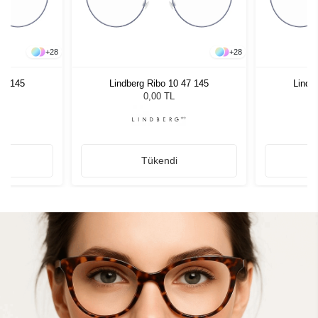
+
28
+
28
47 145
Lindberg Ribo 10 47 145
Lindb
0,00 TL
Tükendi