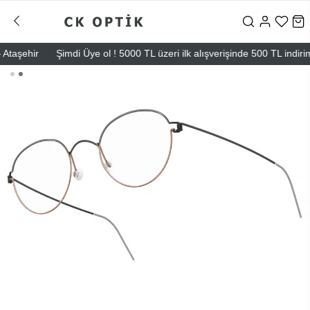
şehir
Şimdi Üye ol ! 5000 TL üzeri ilk alışverişinde 500 TL indirim