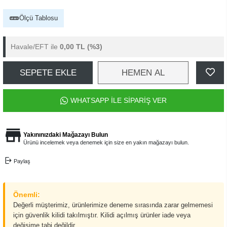
Ölçü Tablosu
Havale/EFT ile
0,00 TL
(%3)
SEPETE EKLE
HEMEN AL
WHATSAPP İLE SİPARİŞ VER
Yakınınızdaki Mağazayı Bulun
Ürünü incelemek veya denemek için size en yakın mağazayı bulun.
Paylaş
Önemli:
Değerli müşterimiz, ürünlerimize deneme sırasında zarar gelmemesi
için güvenlik kilidi takılmıştır. Kilidi açılmış ürünler iade veya
değişime tabi değildir.