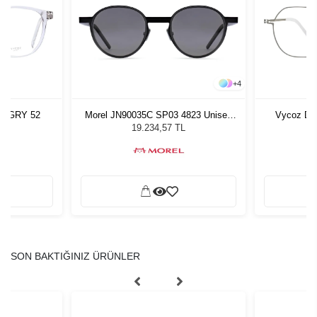
+
4
ss GRY 52
Morel JN90035C SP03 4823 Unisex
Vycoz Dur
Güneş Gözlüğü
19.234,57 TL
SON BAKTIĞINIZ ÜRÜNLER