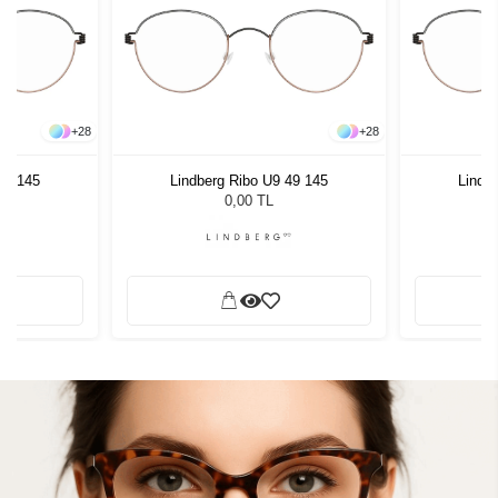
+
28
+
28
49 145
Lindberg Ribo U9 49 145
Lindb
0,00 TL