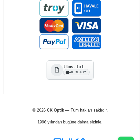
llms.txt
AI READY
© 2026
CK Optik
— Tüm hakları saklıdır.
1996 yılından bugüne daima sizinle.