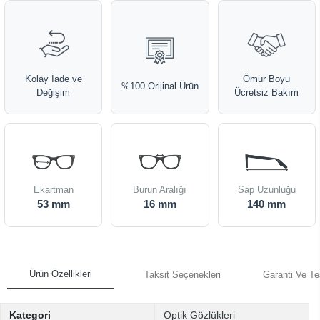
Kolay İade ve
Ömür Boyu
%100 Orijinal Ürün
Değişim
Ücretsiz Bakım
Ekartman
Burun Aralığı
Sap Uzunluğu
53 mm
16 mm
140 mm
Ürün Özellikleri
Taksit Seçenekleri
Garanti Ve Te
Kategori
Optik Gözlükleri