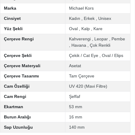
Marka
Michael Kors
Cinsiyet
Kadın
,
Erkek
,
Unisex
Yüz Şekli
Oval
,
Kalp
,
Kare
Çerçeve Rengi
Kahverengi
,
Leopar
,
Pembe
,
Havana
,
Çok Renkli
Çerçeve Şekli
Çekik / Cat Eye
,
Oval / Elips
Çerçeve Materyali
Asetat
Çerçeve Tasarımı
Tam Çerçeve
Cam Özelliği
UV 420 (Mavi Filtre)
Cam Rengi
Şeffaf
Ekartman
53 mm
Burun Aralığı
16 mm
Sap Uzunluğu
140 mm