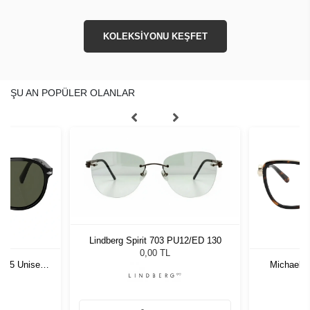
KOLEKSİYONU KEŞFET
ŞU AN POPÜLER OLANLAR
Lindberg Spirit 703 PU12/ED 130
0,00 TL
1 55 Unisex
Michael 
ğü
L