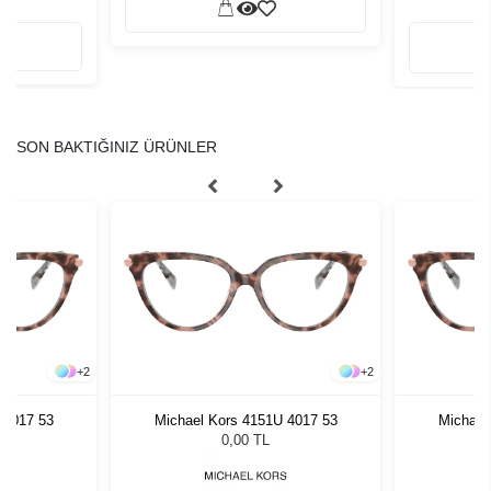
SON BAKTIĞINIZ ÜRÜNLER
+
2
+
2
 4017 53
Michael Kors 4151U 4017 53
Michael
0,00 TL