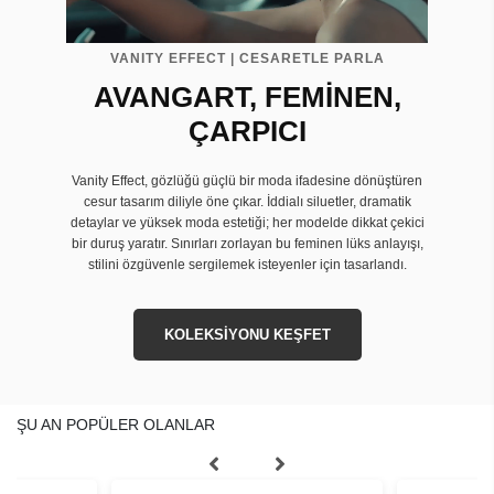
VANITY EFFECT | CESARETLE PARLA
AVANGART, FEMİNEN,
ÇARPICI
Vanity Effect, gözlüğü güçlü bir moda ifadesine dönüştüren
cesur tasarım diliyle öne çıkar. İddialı siluetler, dramatik
detaylar ve yüksek moda estetiği; her modelde dikkat çekici
bir duruş yaratır. Sınırları zorlayan bu feminen lüks anlayışı,
stilini özgüvenle sergilemek isteyenler için tasarlandı.
KOLEKSİYONU KEŞFET
ŞU AN POPÜLER OLANLAR