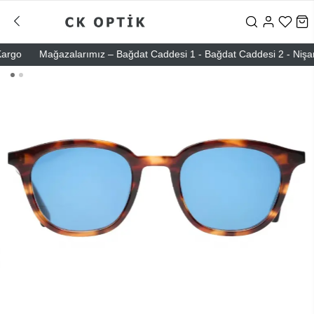
go
Mağazalarımız – Bağdat Caddesi 1 - Bağdat Caddesi 2 - Nişantaşı 