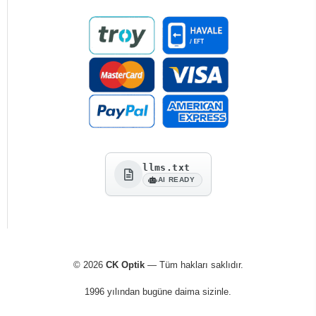
llms.txt
AI READY
© 2026
CK Optik
— Tüm hakları saklıdır.
1996 yılından bugüne daima sizinle.