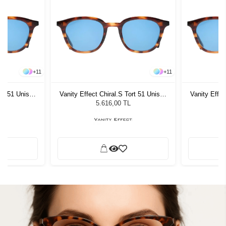
+
11
+
11
ort 51 Unisex
Vanity Effect Chiral.S Tort 51 Unisex
Vanity Effec
ğü
Güneş Gözlüğü
G
5.616,00 TL