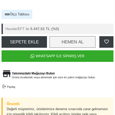
Ölçü Tablosu
Havale/EFT ile
5.447,52 TL
(%3)
SEPETE EKLE
HEMEN AL
WHATSAPP İLE SİPARİŞ VER
Yakınınızdaki Mağazayı Bulun
Ürünü incelemek veya denemek için size en yakın mağazayı bulun.
Paylaş
Önemli:
Değerli müşterimiz, ürünlerimize deneme sırasında zarar gelmemesi
için güvenlik kilidi takılmıştır. Kilidi açılmış ürünler iade veya