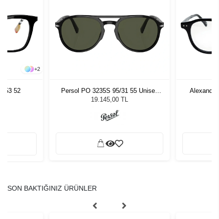
+
2
3853 52
Persol PO 3235S 95/31 55 Unisex
Alexande
Güneş Gözlüğü
19.145,00 TL
SON BAKTIĞINIZ ÜRÜNLER