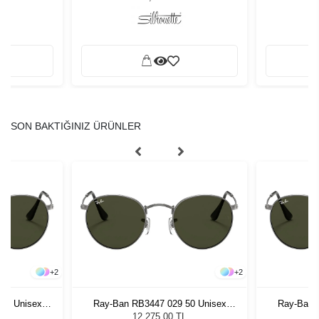
SON BAKTIĞINIZ ÜRÜNLER
+
2
+
2
50 Unisex
Ray-Ban RB3447 029 50 Unisex
Ray-Ban 
ğü
Güneş Gözlüğü
G
L
12.275,00 TL