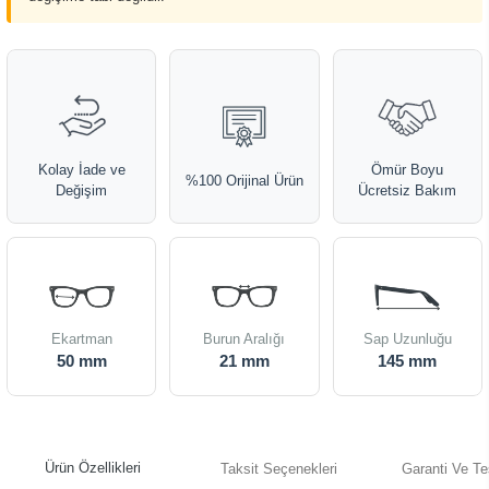
Kolay İade ve
Ömür Boyu
%100 Orijinal Ürün
Değişim
Ücretsiz Bakım
Ekartman
Burun Aralığı
Sap Uzunluğu
50 mm
21 mm
145 mm
Ürün Özellikleri
Taksit Seçenekleri
Garanti Ve Te