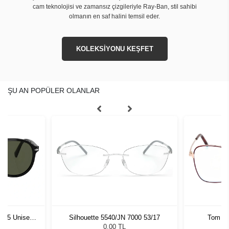
cam teknolojisi ve zamansız çizgileriyle Ray-Ban, stil sahibi
olmanın en saf halini temsil eder.
KOLEKSİYONU KEŞFET
ŞU AN POPÜLER OLANLAR
1 55 Unisex
Silhouette 5540/JN 7000 53/17
Tom Fo
ğü
L
0,00 TL