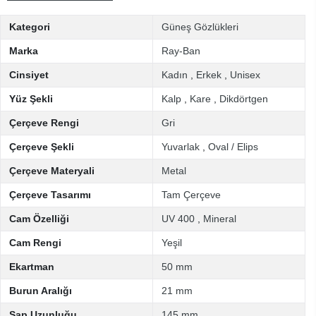
Kategori
Güneş Gözlükleri
Marka
Ray-Ban
Cinsiyet
Kadın
,
Erkek
,
Unisex
Yüz Şekli
Kalp
,
Kare
,
Dikdörtgen
Çerçeve Rengi
Gri
Çerçeve Şekli
Yuvarlak
,
Oval / Elips
Çerçeve Materyali
Metal
Çerçeve Tasarımı
Tam Çerçeve
Cam Özelliği
UV 400
,
Mineral
Cam Rengi
Yeşil
Ekartman
50 mm
Burun Aralığı
21 mm
Sap Uzunluğu
145 mm