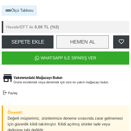
Ölçü Tablosu
Havale/EFT ile
0,00 TL
(%3)
SEPETE EKLE
HEMEN AL
WHATSAPP İLE SİPARİŞ VER
Yakınınızdaki Mağazayı Bulun
Ürünü incelemek veya denemek için size en yakın mağazayı bulun.
Paylaş
Önemli:
Değerli müşterimiz, ürünlerimize deneme sırasında zarar gelmemesi
için güvenlik kilidi takılmıştır. Kilidi açılmış ürünler iade veya
değişime tabi değildir.