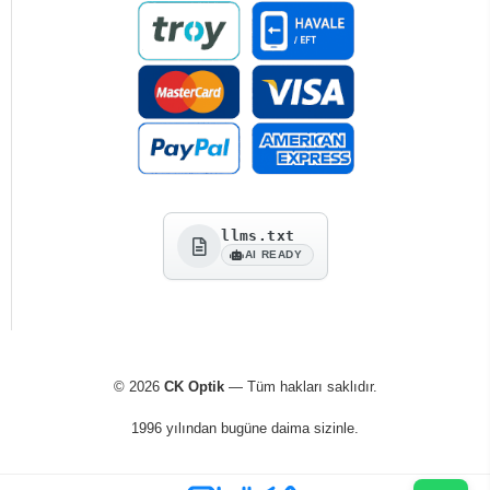
llms.txt
AI READY
© 2026
CK Optik
— Tüm hakları saklıdır.
1996 yılından bugüne daima sizinle.