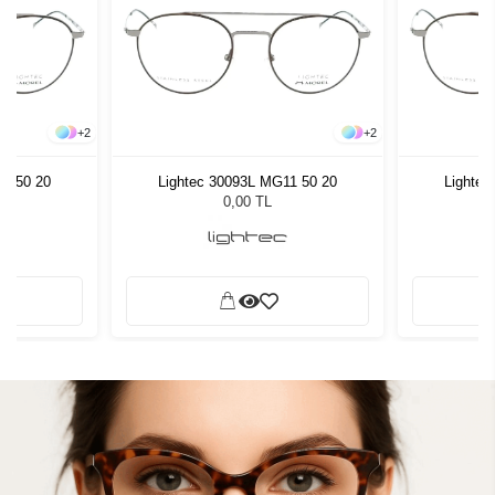
+
2
+
2
11 50 20
Lightec 30093L MG11 50 20
Lightec
0,00 TL