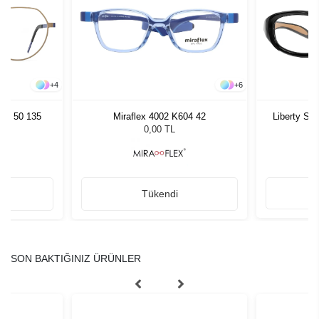
+
4
+
6
U15 50 135
Miraflex 4002 K604 42
Liberty Sp
0,00 TL
Tükendi
SON BAKTIĞINIZ ÜRÜNLER