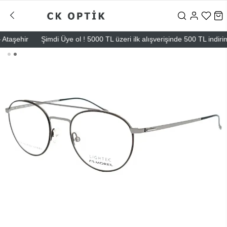
şehir
Şimdi Üye ol ! 5000 TL üzeri ilk alışverişinde 500 TL indirim