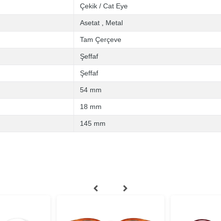
Çekik / Cat Eye
Asetat
,
Metal
Tam Çerçeve
Şeffaf
Şeffaf
54 mm
18 mm
145 mm