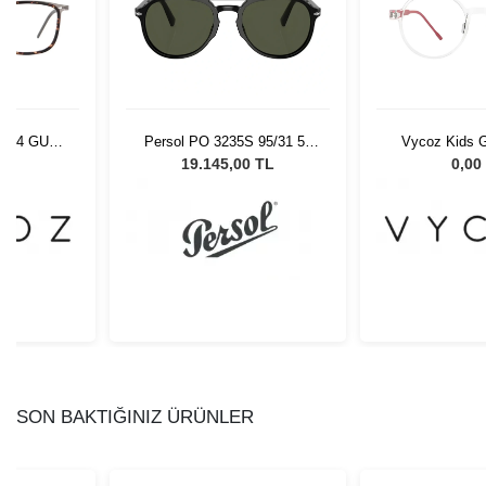
9404 GUN-
Persol PO 3235S 95/31 55
Vycoz Kids G
-19
Unisex Güneş Gözlüğü
CRT 46-
L
19.145,00 TL
0,00
SON BAKTIĞINIZ ÜRÜNLER