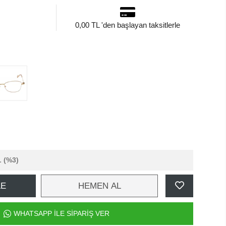
0,00 TL 'den başlayan taksitlerle
L
(%3)
LE
HEMEN AL
WHATSAPP İLE SİPARİŞ VER