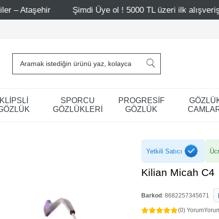
Şimdi Üye ol ! 5000 TL üzeri ilk alışverişinde 500 TL in
KLİPSLİ
SPORCU
PROGRESİF
GÖZLÜ
GÖZLÜK
GÖZLÜKLERİ
GÖZLÜK
CAMLAR
Yetkili Satıcı
Ücr
Kilian Micah C4
Barkod
:
8682257345671
(0) Yorum
Yoru