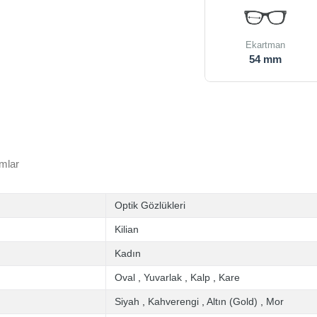
Ekartman
54 mm
mlar
Optik Gözlükleri
Kilian
Kadın
Oval
,
Yuvarlak
,
Kalp
,
Kare
Siyah
,
Kahverengi
,
Altın (Gold)
,
Mor