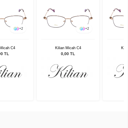
+
2
+
2
 Micah C4
Kilian Micah C4
Kili
00 TL
0,00 TL