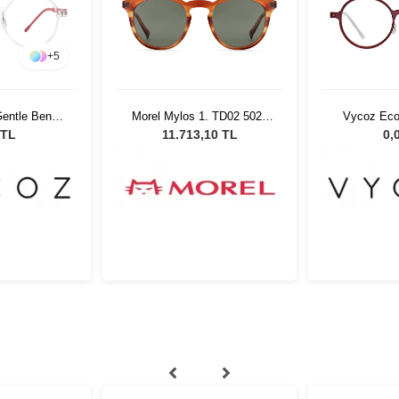
+
5
entle Benn
Morel Mylos 1. TD02 5021
Vycoz Eco
17 135
Unisex Güneş Gözlüğü
RED 46
 TL
11.713,10 TL
0,