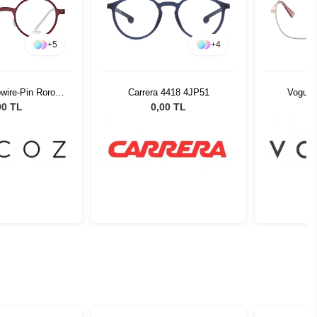
+
5
+
4
wire-Pin Roro
Carrera 4418 4JP51
Vogue 
-22 51526
00 TL
0,00 TL