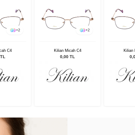
+
2
+
2
icah C4
Kilian Micah C4
Kilian
 TL
0,00 TL
0,