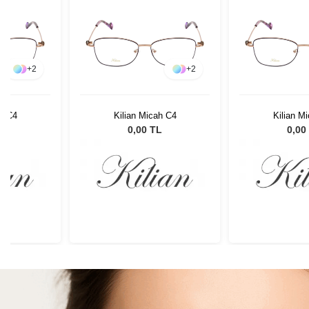
+
2
+
2
ah C4
Kilian Micah C4
Kilian M
L
0,00 TL
0,00