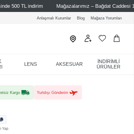
dirim
Mağazalarımız – Bağdat Caddesi 1 - Bağdat Caddes
Anlaşmalı Kurumlar
Blog
Mağaza Yorumları
K
İNDİRİMLİ
LENS
AKSESUAR
I
ÜRÜNLER
etsiz Kargo
Yurtdışı Gönderim
m Yap