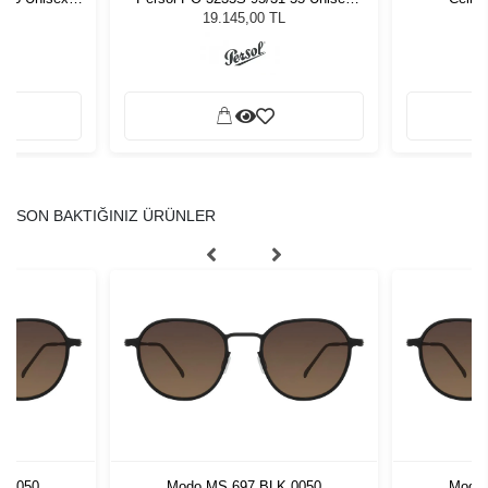
ğü
Güneş Gözlüğü
19.145,00 TL
SON BAKTIĞINIZ ÜRÜNLER
K 0050
Modo MS 697 BLK 0050
Modo 