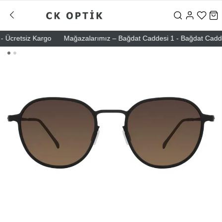
Ücretsiz Kargo
Mağazalarımız – Bağdat Caddesi 1 - Bağdat Caddesi 2 