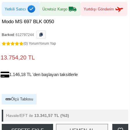
Yetkili Satıcı
Ücretsiz Kargo
Yurtdışı Gönderim
Modo MS 697 BLK 0050
Barkod
:
612797244
(0) Yorum
Yorum Yap
13.754,20 TL
1.146,18 TL 'den başlayan taksitlerle
Ölçü Tablosu
Havale/EFT ile
13.341,57 TL
(%3)