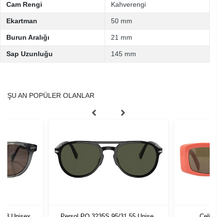
Cam Rengi
Kahverengi
Ekartman
50 mm
Burun Aralığı
21 mm
Sap Uzunluğu
145 mm
ŞU AN POPÜLER OLANLAR
/33 Unisex
Persol PO 3235S 95/31 55 Unisex
Celin