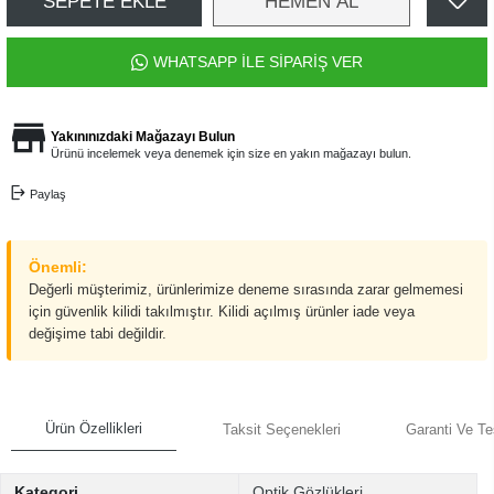
SEPETE EKLE
HEMEN AL
WHATSAPP İLE SİPARİŞ VER
Yakınınızdaki Mağazayı Bulun
Ürünü incelemek veya denemek için size en yakın mağazayı bulun.
Paylaş
Önemli:
Değerli müşterimiz, ürünlerimize deneme sırasında zarar gelmemesi
için güvenlik kilidi takılmıştır. Kilidi açılmış ürünler iade veya
değişime tabi değildir.
Ürün Özellikleri
Taksit Seçenekleri
Garanti Ve Te
Kategori
Optik Gözlükleri