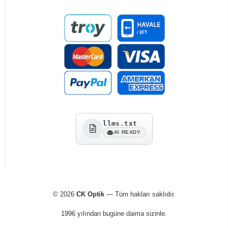
llms.txt
AI READY
© 2026
CK Optik
— Tüm hakları saklıdır.
1996 yılından bugüne daima sizinle.