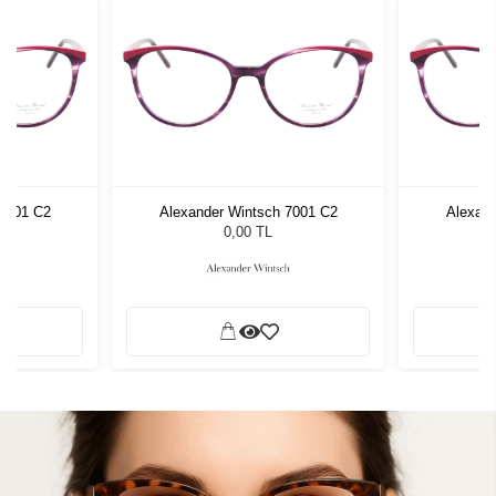
 7001 C2
Alexander Wintsch 7001 C2
Alexand
0,00 TL