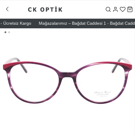
Ücretsiz Kargo
Mağazalarımız – Bağdat Caddesi 1 - Bağdat Caddesi 2 