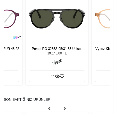
+
7
o MPUR 48-22
Persol PO 3235S 95/31 55 Unisex
Vycoz Kids 
Güneş Gözlüğü
19.145,00 TL
SON BAKTIĞINIZ ÜRÜNLER