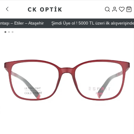
 – Etiler – Ataşehir
Şimdi Üye ol ! 5000 TL üzeri ilk alışverişinde 50