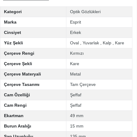
Kategori
Optik Gözlükleri
Marka
Esprit
Cinsiyet
Erkek
Yüz Şekli
Oval
,
Yuvarlak
,
Kalp
,
Kare
Çerçeve Rengi
Kırmızı
Çerçeve Şekli
Kare
Çerçeve Materyali
Metal
Çerçeve Tasarımı
Tam Çerçeve
Cam Özelliği
Şeffaf
Cam Rengi
Şeffaf
Ekartman
49 mm
Burun Aralığı
15 mm
Sap Uzunluğu
135 mm