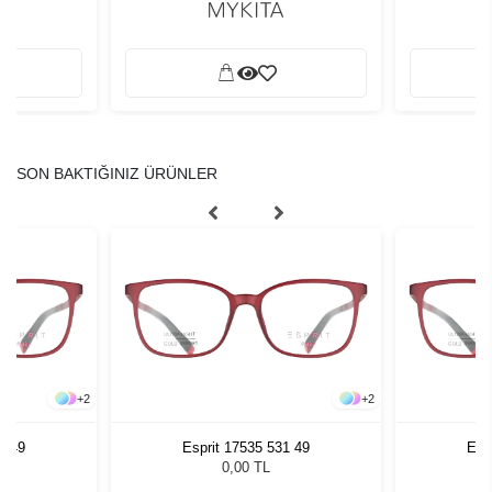
SON BAKTIĞINIZ ÜRÜNLER
+
2
+
2
1 49
Esprit 17535 531 49
Esp
0,00 TL