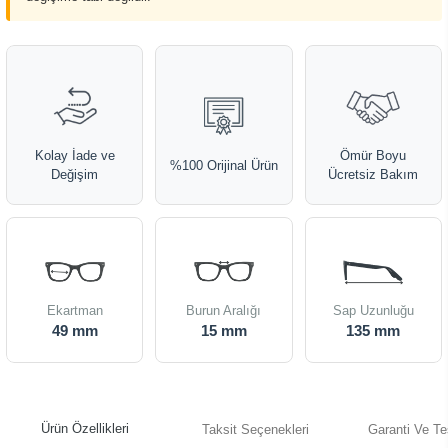
Kolay İade ve
Ömür Boyu
%100 Orijinal Ürün
Değişim
Ücretsiz Bakım
Ekartman
Burun Aralığı
Sap Uzunluğu
49 mm
15 mm
135 mm
Ürün Özellikleri
Taksit Seçenekleri
Garanti Ve Te