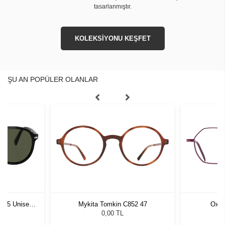
tasarlanmıştır.
KOLEKSİYONU KEŞFET
ŞU AN POPÜLER OLANLAR
1 55 Unisex
Mykita Tomkin C852 47
Oxib
ğü
L
0,00 TL