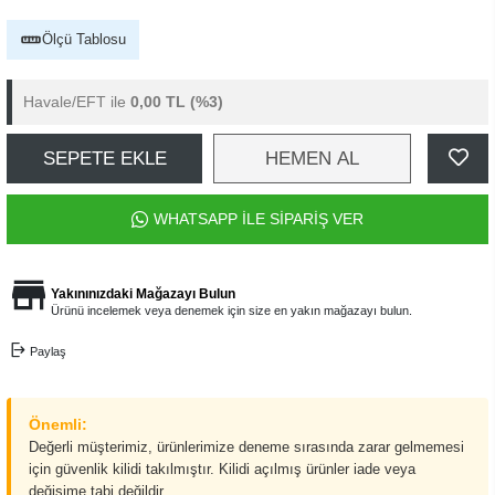
Ölçü Tablosu
Havale/EFT ile
0,00 TL
(%3)
SEPETE EKLE
HEMEN AL
WHATSAPP İLE SİPARİŞ VER
Yakınınızdaki Mağazayı Bulun
Ürünü incelemek veya denemek için size en yakın mağazayı bulun.
Paylaş
Önemli:
Değerli müşterimiz, ürünlerimize deneme sırasında zarar gelmemesi
için güvenlik kilidi takılmıştır. Kilidi açılmış ürünler iade veya
değişime tabi değildir.