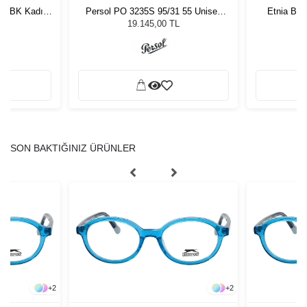
019BK Kadın
Persol PO 3235S 95/31 55 Unisex
Etnia Bar
ğü
Güneş Gözlüğü
L
19.145,00 TL
SON BAKTIĞINIZ ÜRÜNLER
+
2
+
2