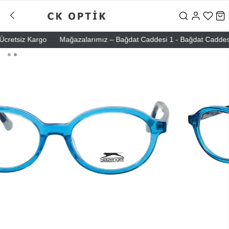
retsiz Kargo
Mağazalarımız – Bağdat Caddesi 1 - Bağdat Caddesi 2 - 