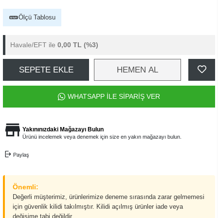
Ölçü Tablosu
Havale/EFT ile
0,00 TL
(%3)
SEPETE EKLE
HEMEN AL
WHATSAPP İLE SİPARİŞ VER
Yakınınızdaki Mağazayı Bulun
Ürünü incelemek veya denemek için size en yakın mağazayı bulun.
Paylaş
Önemli:
Değerli müşterimiz, ürünlerimize deneme sırasında zarar gelmemesi
için güvenlik kilidi takılmıştır. Kilidi açılmış ürünler iade veya
değişime tabi değildir.