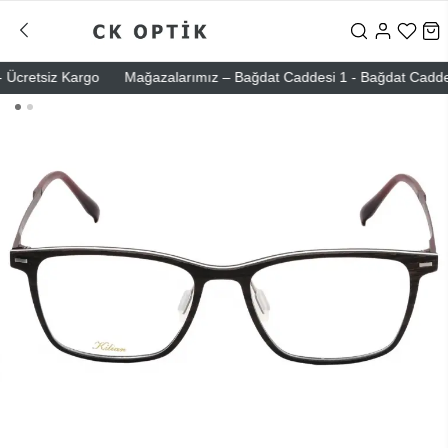
cretsiz Kargo
Mağazalarımız – Bağdat Caddesi 1 - Bağdat Caddesi 2 -