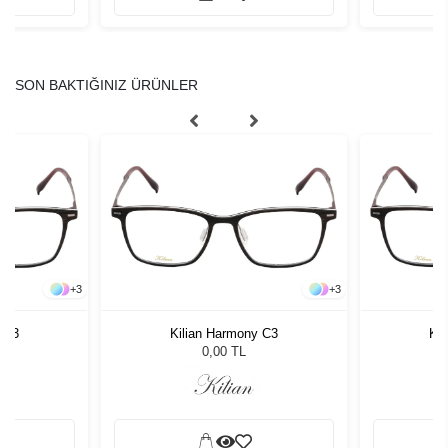
SON BAKTIĞINIZ ÜRÜNLER
+
3
+
3
 C3
Kilian Harmony C3
Ki
0,00 TL