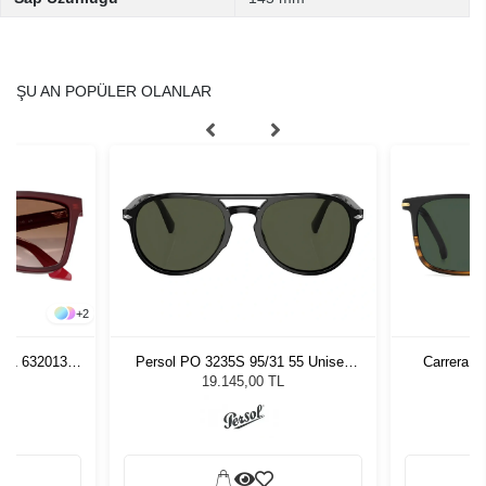
ŞU AN POPÜLER OLANLAR
+
2
261 632013
Persol PO 3235S 95/31 55 Unisex
Carrera 3
zlüğü
Güneş Gözlüğü
L
19.145,00 TL