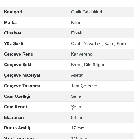
Kategori
Optik Gözlükleri
Marka
Kilian
Cinsiyet
Erkek
Yüz Şekli
Oval
,
Yuvarlak
,
Kalp
,
Kare
Çerçeve Rengi
Kahverengi
Çerçeve Şekli
Kare
,
Dikdörtgen
Çerçeve Materyali
Asetat
Çerçeve Tasarımı
Tam Çerçeve
Cam Özelliği
Şeffaf
Cam Rengi
Şeffaf
Ekartman
53 mm
Burun Aralığı
17 mm
Sap Uzunluğu
145 mm