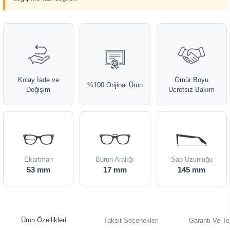
Kolay İade ve
Ömür Boyu
%100 Orijinal Ürün
Değişim
Ücretsiz Bakım
Ekartman
Burun Aralığı
Sap Uzunluğu
53 mm
17 mm
145 mm
Ürün Özellikleri
Taksit Seçenekleri
Garanti Ve Te