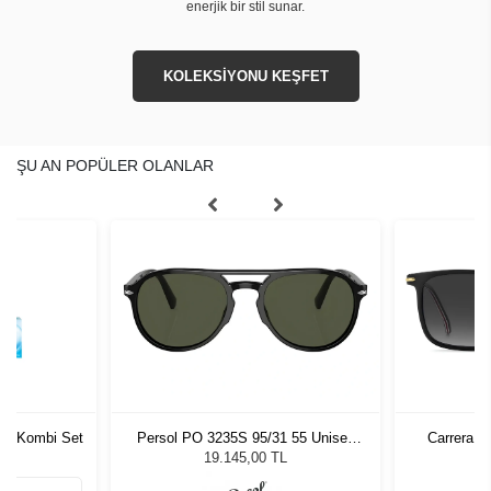
enerjik bir stil sunar.
KOLEKSİYONU KEŞFET
ŞU AN POPÜLER OLANLAR
tism Kombi Set
Persol PO 3235S 95/31 55 Unisex
Carrera 3
Güneş Gözlüğü
19.145,00 TL