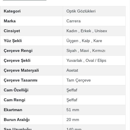
Kategori
Optik Gözlükleri
Marka
Carrera
Cinsiyet
Kadın
,
Erkek
,
Unisex
Yüz Şekli
Üçgen
,
Kalp
,
Kare
Çerçeve Rengi
Siyah
,
Mavi
,
Kırmızı
Çerçeve Şekli
Yuvarlak
,
Oval / Elips
Çerçeve Materyali
Asetat
Çerçeve Tasarımı
Tam Çerçeve
Cam Özelliği
Şeffaf
Cam Rengi
Şeffaf
Ekartman
51 mm
Burun Aralığı
20 mm
Sap Uzunluğu
140 mm