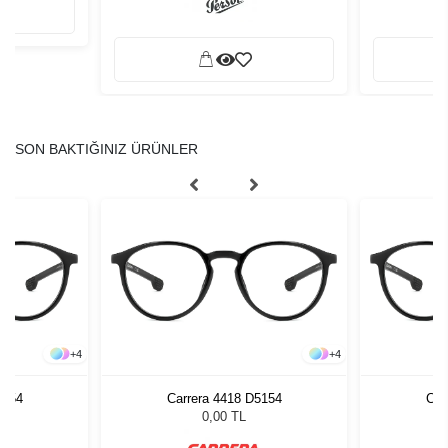
SON BAKTIĞINIZ ÜRÜNLER
+
4
+
4
5154
Carrera 4418 D5154
Car
0,00 TL