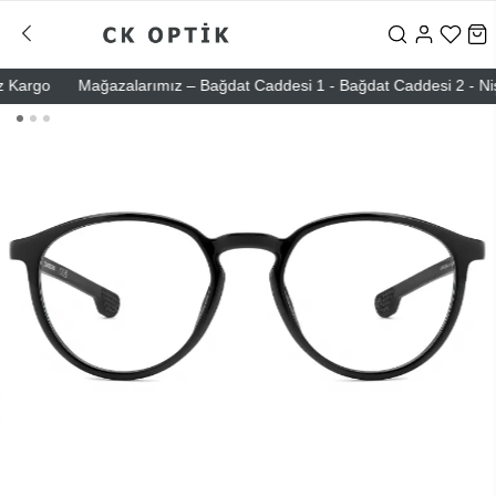
argo
Mağazalarımız – Bağdat Caddesi 1 - Bağdat Caddesi 2 - Nişantaş