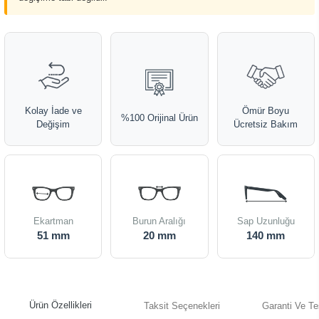
Kolay İade ve
Ömür Boyu
%100 Orijinal Ürün
Değişim
Ücretsiz Bakım
Ekartman
Burun Aralığı
Sap Uzunluğu
51 mm
20 mm
140 mm
Ürün Özellikleri
Taksit Seçenekleri
Garanti Ve Te