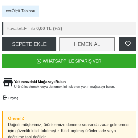
Ölçü Tablosu
Havale/EFT ile
0,00 TL
(%3)
SEPETE EKLE
HEMEN AL
WHATSAPP İLE SİPARİŞ VER
Yakınınızdaki Mağazayı Bulun
Ürünü incelemek veya denemek için size en yakın mağazayı bulun.
Paylaş
Önemli:
Değerli müşterimiz, ürünlerimize deneme sırasında zarar gelmemesi
için güvenlik kilidi takılmıştır. Kilidi açılmış ürünler iade veya
değişime tabi değildir.