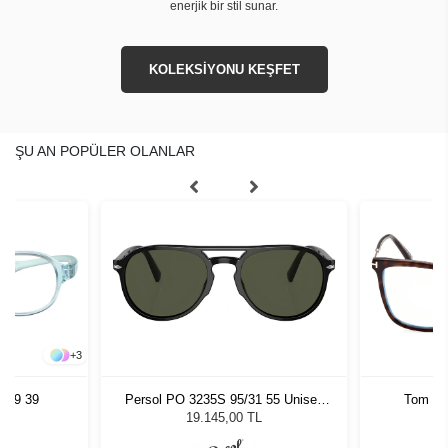
enerjik bir stil sunar.
KOLEKSİYONU KEŞFET
ŞU AN POPÜLER OLANLAR
+
3
769 39
Persol PO 3235S 95/31 55 Unisex
Tom Fo
Güneş Gözlüğü
19.145,00 TL