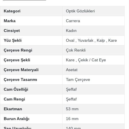
Kategori
Optik Gözlükleri
Marka
Carrera
Cinsiyet
Kadın
Yüz Şekli
Oval
,
Yuvarlak
,
Kalp
,
Kare
Çerçeve Rengi
Çok Renkli
Çerçeve Şekli
Kare
,
Çekik / Cat Eye
Çerçeve Materyali
Asetat
Çerçeve Tasarımı
Tam Çerçeve
Cam Özelliği
Şeffaf
Cam Rengi
Şeffaf
Ekartman
53 mm
Burun Aralığı
16 mm
Sap Uzunluğu
140 mm