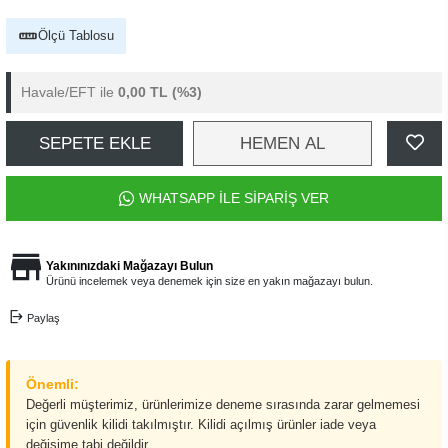
Ölçü Tablosu
Havale/EFT ile
0,00 TL
(%3)
SEPETE EKLE
HEMEN AL
WHATSAPP İLE SİPARİŞ VER
Yakınınızdaki Mağazayı Bulun
Ürünü incelemek veya denemek için size en yakın mağazayı bulun.
Paylaş
Önemli:
Değerli müşterimiz, ürünlerimize deneme sırasında zarar gelmemesi
için güvenlik kilidi takılmıştır. Kilidi açılmış ürünler iade veya
değişime tabi değildir.