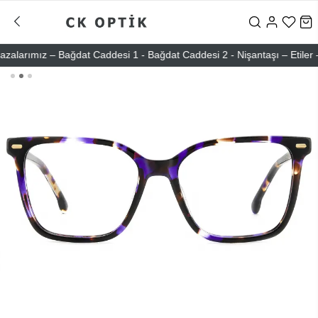
rımız – Bağdat Caddesi 1 - Bağdat Caddesi 2 - Nişantaşı – Etiler – At