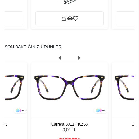
SON BAKTIĞINIZ ÜRÜNLER
+
4
+
4
KZ53
Carrera 3011 HKZ53
Car
0,00 TL