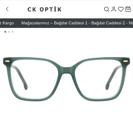
rgo
Mağazalarımız – Bağdat Caddesi 1 - Bağdat Caddesi 2 - Nişantaş