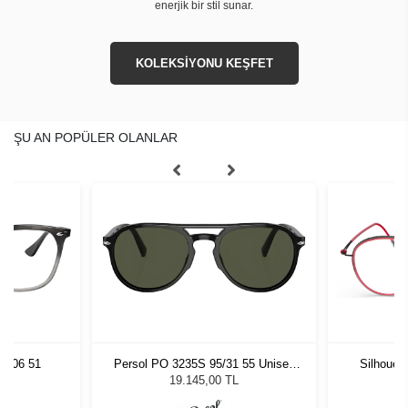
enerjik bir stil sunar.
KOLEKSİYONU KEŞFET
ŞU AN POPÜLER OLANLAR
8106 51
Persol PO 3235S 95/31 55 Unisex
Silhouet
Güneş Gözlüğü
19.145,00 TL