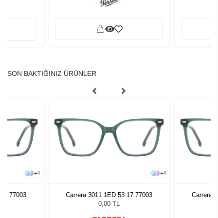
SON BAKTIĞINIZ ÜRÜNLER
+
4
+
4
 17 77003
Carrera 3011 1ED 53 17 77003
Carrera 
0,00 TL