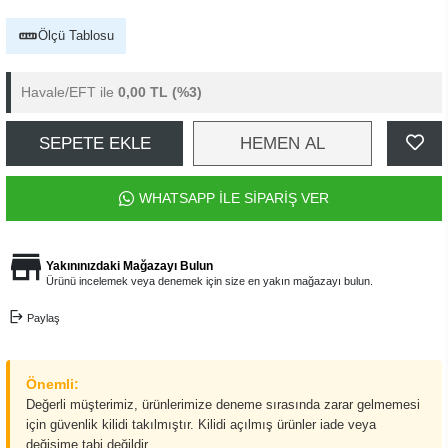
Ölçü Tablosu
Havale/EFT ile
0,00 TL
(%3)
SEPETE EKLE
HEMEN AL
WHATSAPP İLE SİPARİŞ VER
Yakınınızdaki Mağazayı Bulun
Ürünü incelemek veya denemek için size en yakın mağazayı bulun.
Paylaş
Önemli:
Değerli müşterimiz, ürünlerimize deneme sırasında zarar gelmemesi
için güvenlik kilidi takılmıştır. Kilidi açılmış ürünler iade veya
değişime tabi değildir.