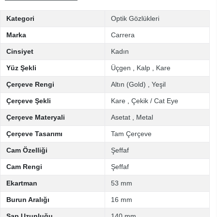
Kategori
Optik Gözlükleri
Marka
Carrera
Cinsiyet
Kadın
Yüz Şekli
Üçgen
,
Kalp
,
Kare
Çerçeve Rengi
Altın (Gold)
,
Yeşil
Çerçeve Şekli
Kare
,
Çekik / Cat Eye
Çerçeve Materyali
Asetat
,
Metal
Çerçeve Tasarımı
Tam Çerçeve
Cam Özelliği
Şeffaf
Cam Rengi
Şeffaf
Ekartman
53 mm
Burun Aralığı
16 mm
Sap Uzunluğu
140 mm