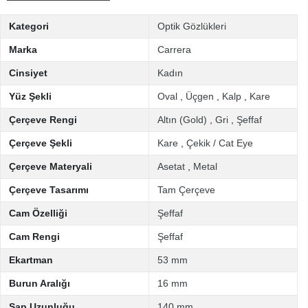
Kategori
Optik Gözlükleri
Marka
Carrera
Cinsiyet
Kadın
Yüz Şekli
Oval
,
Üçgen
,
Kalp
,
Kare
Çerçeve Rengi
Altın (Gold)
,
Gri
,
Şeffaf
Çerçeve Şekli
Kare
,
Çekik / Cat Eye
Çerçeve Materyali
Asetat
,
Metal
Çerçeve Tasarımı
Tam Çerçeve
Cam Özelliği
Şeffaf
Cam Rengi
Şeffaf
Ekartman
53 mm
Burun Aralığı
16 mm
Sap Uzunluğu
140 mm