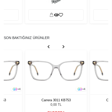
SON BAKTIĞINIZ ÜRÜNLER
+
4
+
4
B753
Carrera 3011 KB753
Car
0,00 TL