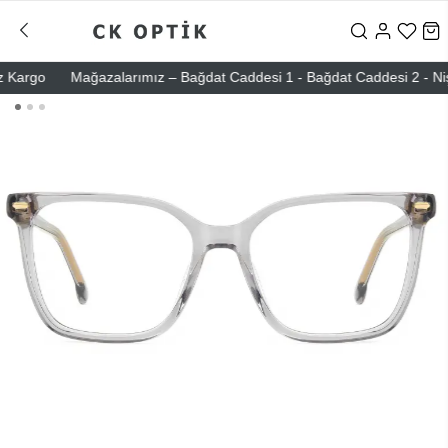
rgo
Mağazalarımız – Bağdat Caddesi 1 - Bağdat Caddesi 2 - Nişantaş