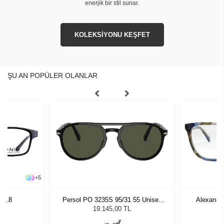
enerjik bir stil sunar.
KOLEKSİYONU KEŞFET
ŞU AN POPÜLER OLANLAR
+
5
 4818
Persol PO 3235S 95/31 55 Unisex
Alexande
Güneş Gözlüğü
19.145,00 TL