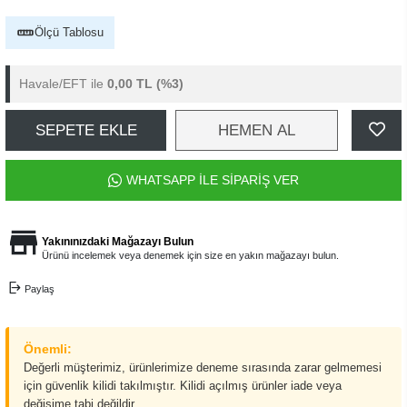
Ölçü Tablosu
Havale/EFT ile
0,00 TL
(%3)
SEPETE EKLE
HEMEN AL
WHATSAPP İLE SİPARİŞ VER
Yakınınızdaki Mağazayı Bulun
Ürünü incelemek veya denemek için size en yakın mağazayı bulun.
Paylaş
Önemli:
Değerli müşterimiz, ürünlerimize deneme sırasında zarar gelmemesi
için güvenlik kilidi takılmıştır. Kilidi açılmış ürünler iade veya
değişime tabi değildir.