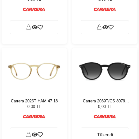
Carrera 2026T HAM 47 18
Carrera 2039T/CS 80799
48
0,00 TL
0,00 TL
Tükendi