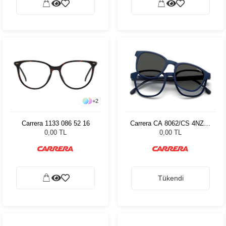
+
2
Carrera 1133 086 52 16
Carrera CA 8062/CS 4NZ99
51
0,00 TL
0,00 TL
Tükendi