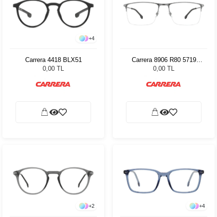
+
4
Carrera 4418 BLX51
Carrera 8906 R80 5719
80679
0,00 TL
0,00 TL
+
2
+
4