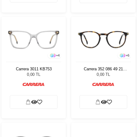
+
4
+
6
Carrera 3011 KB753
Carrera 352 086 49 21
84001
0,00 TL
0,00 TL