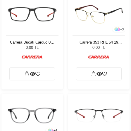
+
3
Carrera Ducati Carduc 041
Carrera 353 RHL 54 19
003 5816 77767
84005
0,00 TL
0,00 TL
+
4