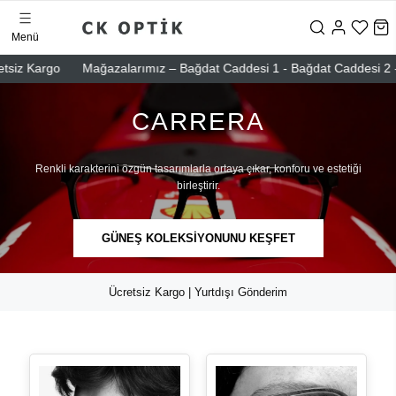
Menü
argo
Mağazalarımız – Bağdat Caddesi 1 - Bağdat Caddesi 2 - Nişantaş
CARRERA
Renkli karakterini özgün tasarımlarla ortaya çıkar, konforu ve estetiği
birleştirir.
GÜNEŞ KOLEKSİYONUNU KEŞFET
Ücretsiz Kargo | Yurtdışı Gönderim