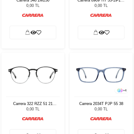
Carrera 348 2M250
Carrera 8909 TI7 55-19-140
82463
0,00 TL
0,00 TL
+
4
Carrera 322 RZZ 51 21
Carrera 2034T PJP 55 38
75659
0,00 TL
0,00 TL