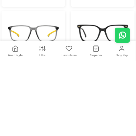
+
4
Ana Sayfa
Filtre
Favorilerim
Sepetim
Giriş Yap
Carrera Carduc 046 R6S
Carrera 3011 80753
56-16-140 81928
0,00 TL
0,00 TL