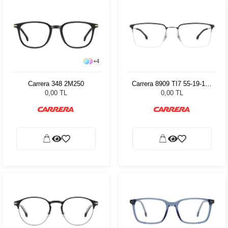
+
4
Carrera 348 2M250
Carrera 8909 TI7 55-19-140
82463
0,00 TL
0,00 TL