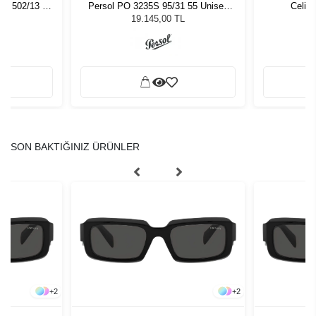
01 502/13 54
Persol PO 3235S 95/31 55 Unisex
Celin
zlüğü
Güneş Gözlüğü
L
19.145,00 TL
SON BAKTIĞINIZ ÜRÜNLER
+
2
+
2