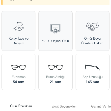
Kolay İade ve
Ömür Boyu
%100 Orijinal Ürün
Değişim
Ücretsiz Bakım
Ekartman
Burun Aralığı
Sap Uzunluğu
54 mm
21 mm
145 mm
Ürün Özellikleri
Taksit Seçenekleri
Garanti Ve Te