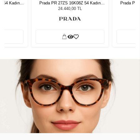
Z 54 Kadın
Prada PR 27ZS 16K08Z 54 Kadın
Prada PR 
ğü
Güneş Gözlüğü
G
L
24.440,00 TL