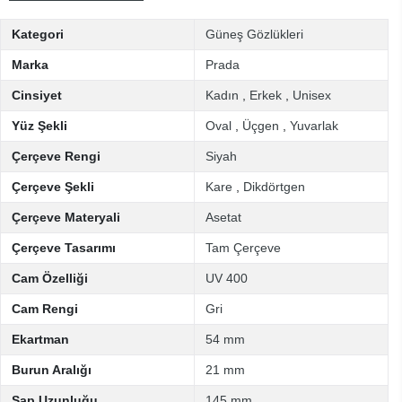
Kategori
Güneş Gözlükleri
Marka
Prada
Cinsiyet
Kadın
,
Erkek
,
Unisex
Yüz Şekli
Oval
,
Üçgen
,
Yuvarlak
Çerçeve Rengi
Siyah
Çerçeve Şekli
Kare
,
Dikdörtgen
Çerçeve Materyali
Asetat
Çerçeve Tasarımı
Tam Çerçeve
Cam Özelliği
UV 400
Cam Rengi
Gri
Ekartman
54 mm
Burun Aralığı
21 mm
Sap Uzunluğu
145 mm