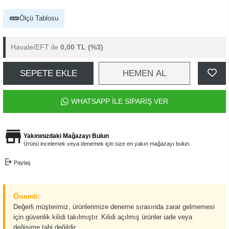
Ölçü Tablosu
Havale/EFT ile
0,00 TL
(%3)
SEPETE EKLE
HEMEN AL
WHATSAPP İLE SİPARİŞ VER
Yakınınızdaki Mağazayı Bulun
Ürünü incelemek veya denemek için size en yakın mağazayı bulun.
Paylaş
Önemli:
Değerli müşterimiz, ürünlerimize deneme sırasında zarar gelmemesi
için güvenlik kilidi takılmıştır. Kilidi açılmış ürünler iade veya
değişime tabi değildir.