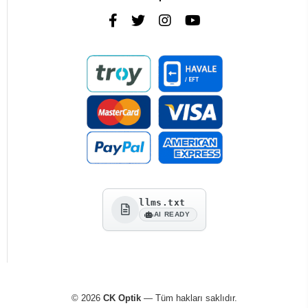
llms.txt
AI READY
© 2026
CK Optik
— Tüm hakları saklıdır.