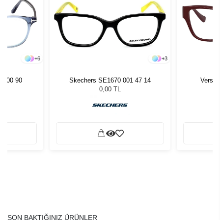
+
6
+
3
 500 90
Skechers SE1670 001 47 14
Versac
0,00 TL
SON BAKTIĞINIZ ÜRÜNLER