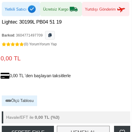
Yetkili Satıcı
Ücretsiz Kargo
Yurtdışı Gönderim
Lightec 30199L PB04 51 19
Barkod
:
3604771497709
(0) Yorum
Yorum Yap
0,00 TL
0,00 TL 'den başlayan taksitlerle
Ölçü Tablosu
Havale/EFT ile
0,00 TL
(%3)