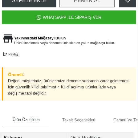
SEPETE EKLE
HEMEN AL
WHATSAPP İLE SİPARİŞ VER
Yakınınızdaki Mağazayı Bulun
Ürünü incelemek veya denemek için size en yakın mağazayı bulun.
Paylaş
Önemli:
Değerli müşterimiz, ürünlerimize deneme sırasında zarar gelmemesi
için güvenlik kilidi takılmıştır. Kilidi açılmış ürünler iade veya
değişime tabi değildir.
Ürün Özellikleri
Taksit Seçenekleri
Garanti Ve Te
Kategori
Optik Gözlükleri