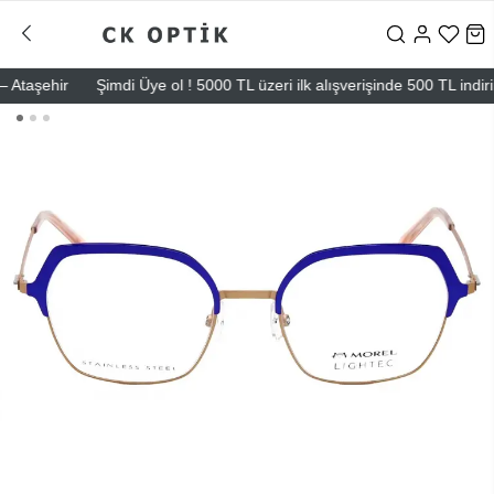
taşehir
Şimdi Üye ol ! 5000 TL üzeri ilk alışverişinde 500 TL indirim