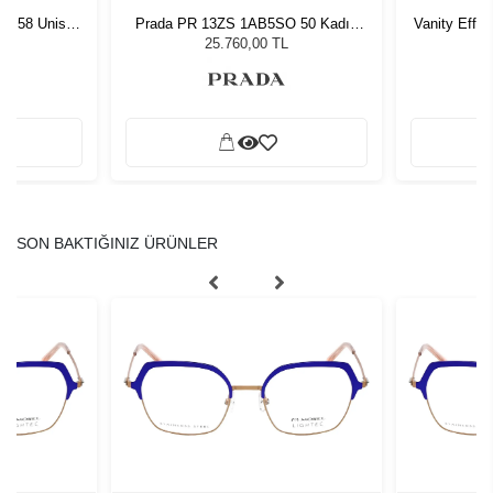
1D 58 Unisex
Prada PR 13ZS 1AB5SO 50 Kadın
Vanity Effe
ğü
Güneş Gözlüğü
G
L
25.760,00 TL
SON BAKTIĞINIZ ÜRÜNLER