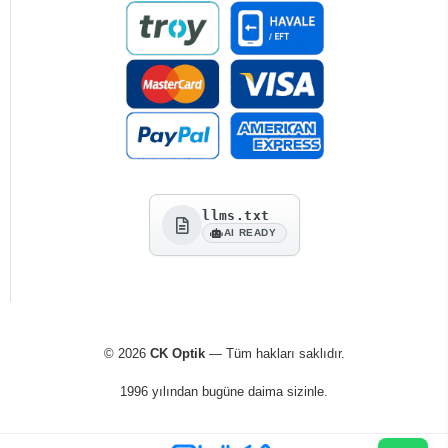
llms.txt
AI READY
© 2026
CK Optik
— Tüm hakları saklıdır.
1996 yılından bugüne daima sizinle.