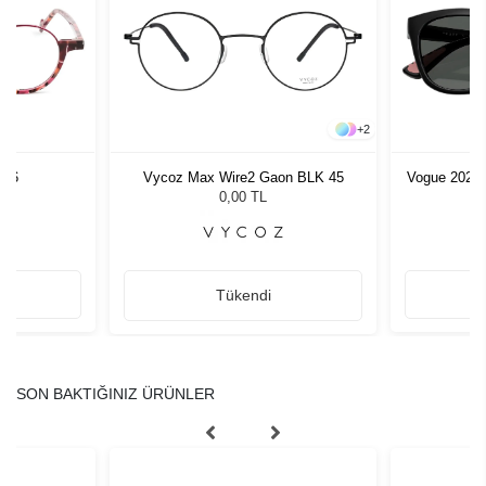
+
2
C76
Vycoz Max Wire2 Gaon BLK 45
Vogue 2028
0,00 TL
Tükendi
SON BAKTIĞINIZ ÜRÜNLER