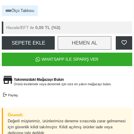
Ölçü Tablosu
Havale/EFT ile
0,00 TL
(%3)
SEPETE EKLE
HEMEN AL
WHATSAPP İLE SİPARİŞ VER
Yakınınızdaki Mağazayı Bulun
Ürünü incelemek veya denemek için size en yakın mağazayı bulun.
Paylaş
Önemli:
Değerli müşterimiz, ürünlerimize deneme sırasında zarar gelmemesi
için güvenlik kilidi takılmıştır. Kilidi açılmış ürünler iade veya
değişime tabi değildir.