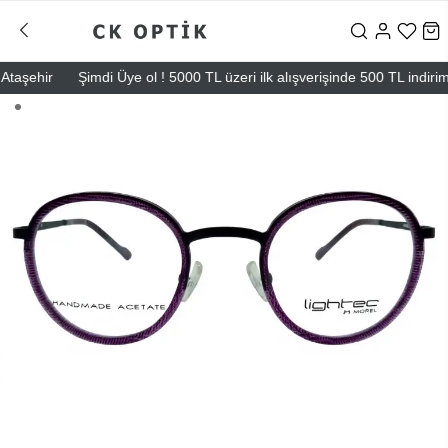
aşehir
Şimdi Üye ol ! 5000 TL üzeri ilk alışverişinde 500 TL indirim