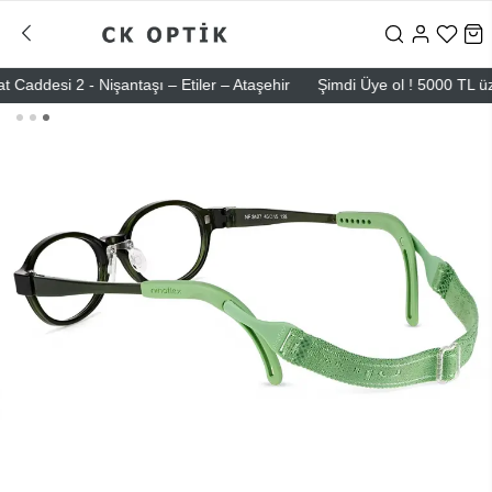
si 2 - Nişantaşı – Etiler – Ataşehir
Şimdi Üye ol ! 5000 TL üzeri il