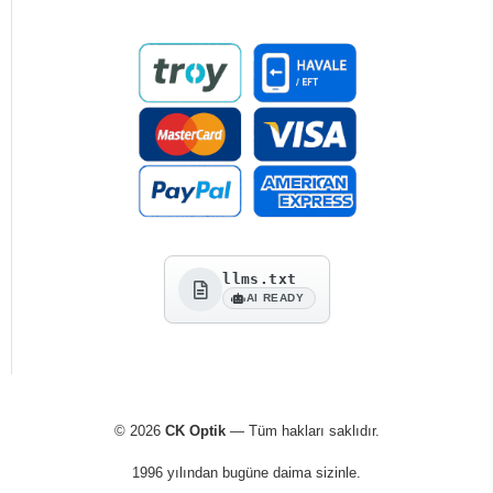
llms.txt
AI READY
© 2026
CK Optik
— Tüm hakları saklıdır.
1996 yılından bugüne daima sizinle.