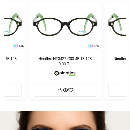
+
36
+
36
45 15 128
Ninoflex NF3427 C03 45 15 128
Ninoflex
0,00 TL