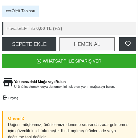
Ölçü Tablosu
Havale/EFT ile
0,00 TL
(%3)
SEPETE EKLE
HEMEN AL
WHATSAPP İLE SİPARİŞ VER
Yakınınızdaki Mağazayı Bulun
Ürünü incelemek veya denemek için size en yakın mağazayı bulun.
Paylaş
Önemli:
Değerli müşterimiz, ürünlerimize deneme sırasında zarar gelmemesi
için güvenlik kilidi takılmıştır. Kilidi açılmış ürünler iade veya
değişime tabi değildir.