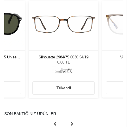
1 55 Unisex
Silhouette 2984/75 6030 54/19
Vog
ğü
L
0,00 TL
Tükendi
SON BAKTIĞINIZ ÜRÜNLER