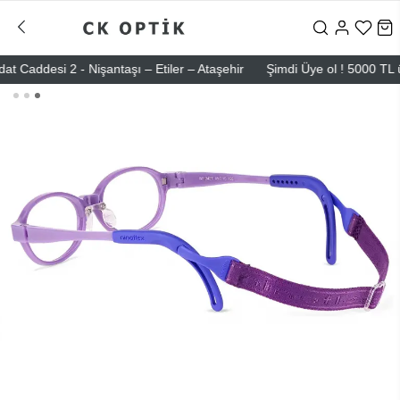
ddesi 2 - Nişantaşı – Etiler – Ataşehir
Şimdi Üye ol ! 5000 TL üzeri