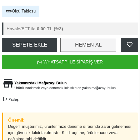
Ölçü Tablosu
Havale/EFT ile
0,00 TL
(%3)
SEPETE EKLE
HEMEN AL
WHATSAPP İLE SİPARİŞ VER
Yakınınızdaki Mağazayı Bulun
Ürünü incelemek veya denemek için size en yakın mağazayı bulun.
Paylaş
Önemli:
Değerli müşterimiz, ürünlerimize deneme sırasında zarar gelmemesi
için güvenlik kilidi takılmıştır. Kilidi açılmış ürünler iade veya
değişime tabi değildir.