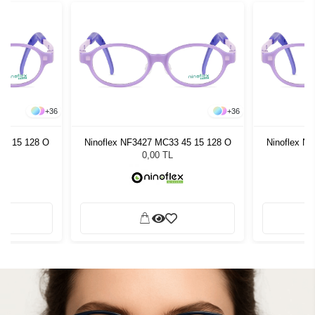
+
36
+
36
45 15 128 O
Ninoflex NF3427 MC33 45 15 128 O
Ninoflex N
0,00 TL