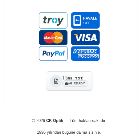
llms.txt
AI READY
© 2026
CK Optik
— Tüm hakları saklıdır.
1996 yılından bugüne daima sizinle.