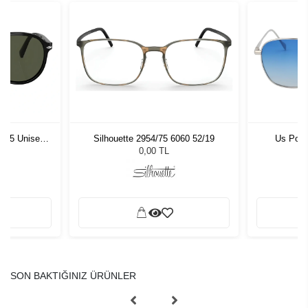
1 55 Unisex
Silhouette 2954/75 6060 52/19
Us Polo
ğü
L
0,00 TL
SON BAKTIĞINIZ ÜRÜNLER