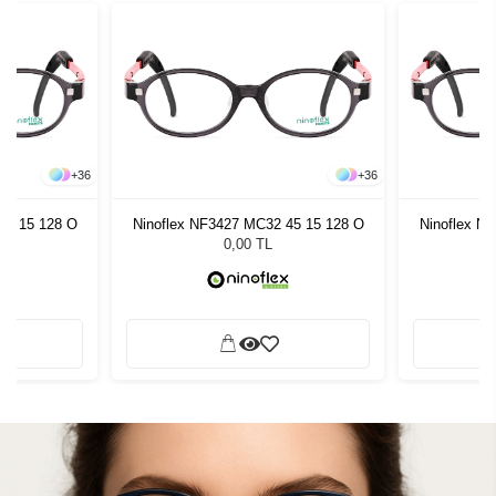
+
36
+
36
45 15 128 O
Ninoflex NF3427 MC32 45 15 128 O
Ninoflex N
0,00 TL