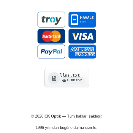
llms.txt
AI READY
© 2026
CK Optik
— Tüm hakları saklıdır.
1996 yılından bugüne daima sizinle.