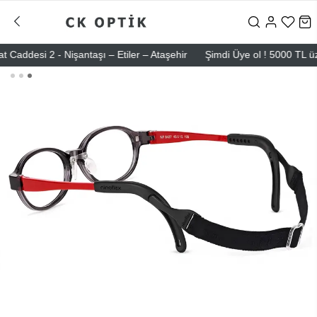
esi 2 - Nişantaşı – Etiler – Ataşehir
Şimdi Üye ol ! 5000 TL üzeri i