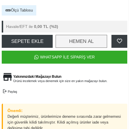
Ölçü Tablosu
Havale/EFT ile
0,00 TL
(%3)
SEPETE EKLE
HEMEN AL
WHATSAPP İLE SİPARİŞ VER
Yakınınızdaki Mağazayı Bulun
Ürünü incelemek veya denemek için size en yakın mağazayı bulun.
Paylaş
Önemli:
Değerli müşterimiz, ürünlerimize deneme sırasında zarar gelmemesi
için güvenlik kilidi takılmıştır. Kilidi açılmış ürünler iade veya
değişime tabi değildir.