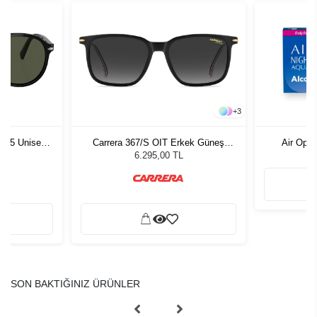
+
3
1 55 Unisex
Carrera 367/S OIT Erkek Güneş
Air Opti
ğü
Gözlüğü
L
6.295,00 TL
SON BAKTIĞINIZ ÜRÜNLER