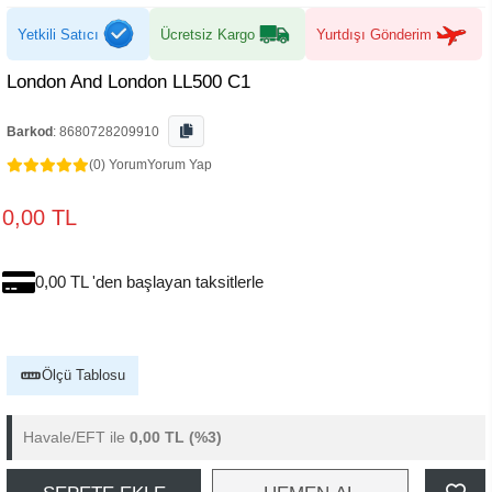
Yetkili Satıcı
Ücretsiz Kargo
Yurtdışı Gönderim
London And London LL500 C1
Barkod
:
8680728209910
(0) Yorum
Yorum Yap
0,00 TL
0,00 TL 'den başlayan taksitlerle
Ölçü Tablosu
Havale/EFT ile
0,00 TL
(%3)