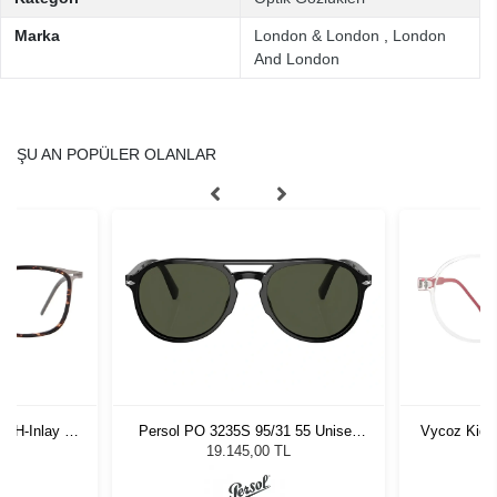
Marka
London & London
,
London
And London
ŞU AN POPÜLER OLANLAR
-H-Inlay 53-
Persol PO 3235S 95/31 55 Unisex
Vycoz Kids
Güneş Gözlüğü
19.145,00 TL