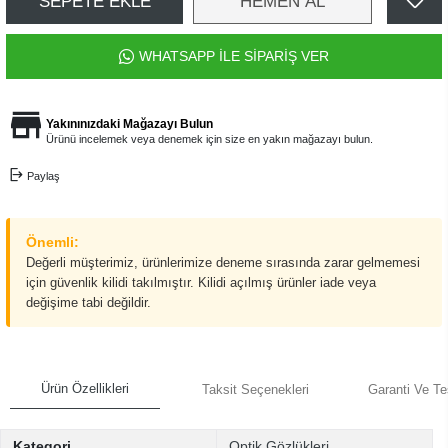
SEPETE EKLE
HEMEN AL
WHATSAPP İLE SİPARİŞ VER
Yakınınızdaki Mağazayı Bulun
Ürünü incelemek veya denemek için size en yakın mağazayı bulun.
Paylaş
Önemli:
Değerli müşterimiz, ürünlerimize deneme sırasında zarar gelmemesi
için güvenlik kilidi takılmıştır. Kilidi açılmış ürünler iade veya
değişime tabi değildir.
Ürün Özellikleri
Taksit Seçenekleri
Garanti Ve Te
Kategori
Optik Gözlükleri