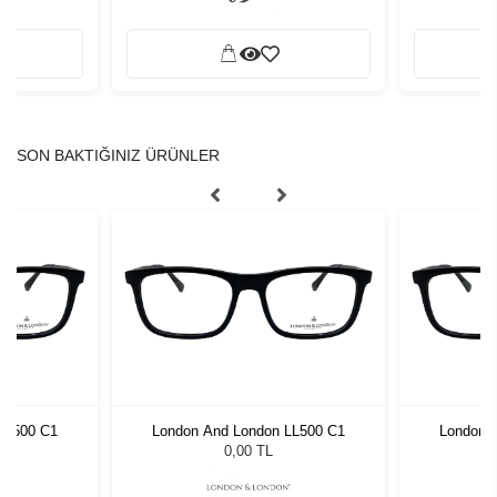
SON BAKTIĞINIZ ÜRÜNLER
LL500 C1
London And London LL500 C1
London 
0,00 TL