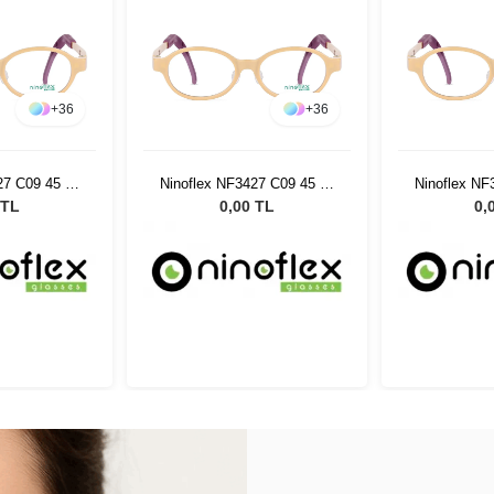
+
36
+
36
27 C09 45 15
Ninoflex NF3427 C09 45 15
Ninoflex NF
8
128
 TL
0,00 TL
0,