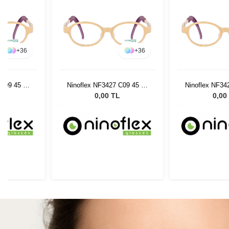
+
36
+
36
 C09 45 15
Ninoflex NF3427 C09 45 15
Ninoflex NF34
128
12
L
0,00 TL
0,00