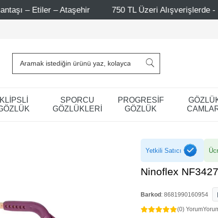
750 TL Üzeri Alışverişlerde - Ücretsiz Kargo
Mağaza
KLİPSLİ
SPORCU
PROGRESİF
GÖZLÜ
GÖZLÜK
GÖZLÜKLERİ
GÖZLÜK
CAMLAR
Yetkili Satıcı
Ücr
Ninoflex NF3427
Barkod
:
8681990160954
(0) Yorum
Yoru