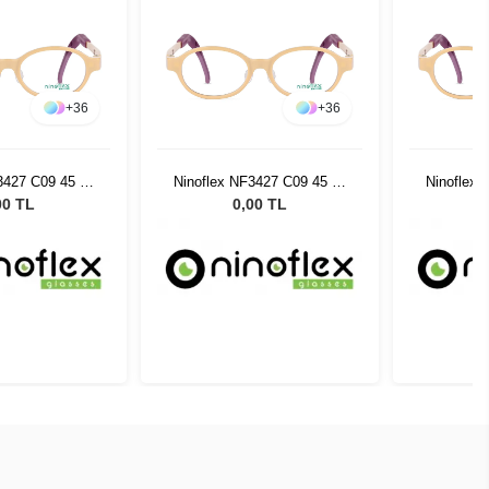
+
36
+
36
3427 C09 45 15
Ninoflex NF3427 C09 45 15
Ninoflex 
128
128
00 TL
0,00 TL