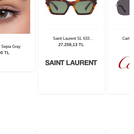
Saint Laurent SL 633
Cartie
CALISTA 003
27.258,13 TL
a Sepia Gray
00 TL