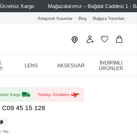
larımız – Bağdat Caddesi 1 - Bağdat Caddesi 2 - Nişantaşı –
Anlaşmalı Kurumlar
Blog
Mağaza Yorumları
K
İNDİRİMLİ
LENS
AKSESUAR
I
ÜRÜNLER
etsiz Kargo
Yurtdışı Gönderim
 C09 45 15 128
m Yap