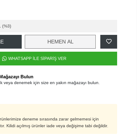
L
(%3)
LE
HEMEN AL
WHATSAPP İLE SİPARİŞ VER
 Mağazayı Bulun
k veya denemek için size en yakın mağazayı bulun.
ürünlerimize deneme sırasında zarar gelmemesi için
ştır. Kilidi açılmış ürünler iade veya değişime tabi değildir.