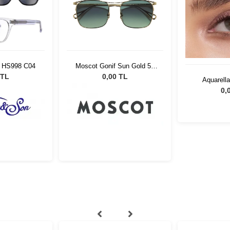
n HS998 C04
Moscot Gonif Sun Gold 54
Forest Wood
 TL
0,00 TL
Aquarell
0,