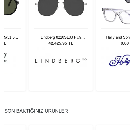
 95/31 55
Lindberg 8210SL83 PU9
Hally and So
Gözlüğü
55145
0 TL
42.425,95 TL
0,00
SON BAKTIĞINIZ ÜRÜNLER