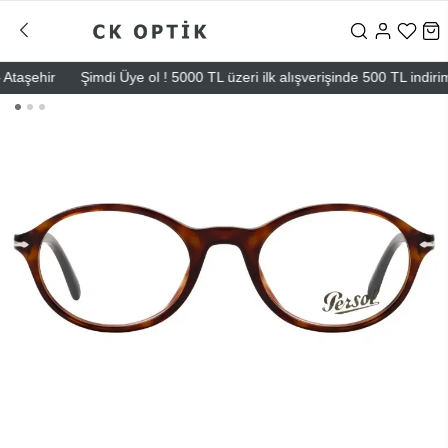
şehir
Şimdi Üye ol ! 5000 TL üzeri ilk alışverişinde 500 TL indirim