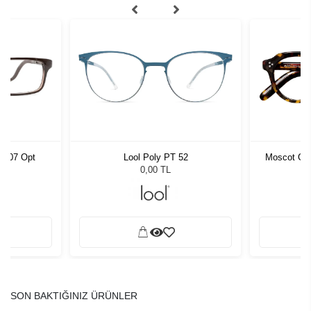
 C007 Opt
Lool Poly PT 52
Moscot Gav
0,00 TL
SON BAKTIĞINIZ ÜRÜNLER