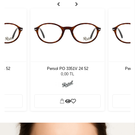
 24 52
Persol PO 3351V 24 52
Perso
0,00 TL