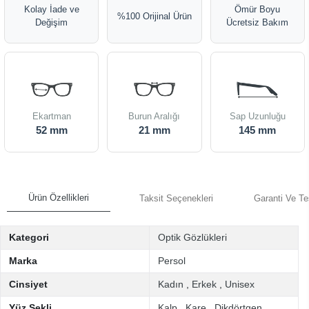
Kolay İade ve
Ömür Boyu
%100 Orijinal Ürün
Değişim
Ücretsiz Bakım
Ekartman
Burun Aralığı
Sap Uzunluğu
52 mm
21 mm
145 mm
Ürün Özellikleri
Taksit Seçenekleri
Garanti Ve Te
Kategori
Optik Gözlükleri
Marka
Persol
Cinsiyet
Kadın
,
Erkek
,
Unisex
Yüz Şekli
Kalp
,
Kare
,
Dikdörtgen