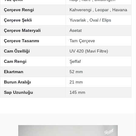
Çerçeve Rengi
Kahverengi
,
Leopar
,
Havana
Çerçeve Şekli
Yuvarlak
,
Oval / Elips
Çerçeve Materyali
Asetat
Çerçeve Tasarımı
Tam Çerçeve
Cam Özelliği
UV 420 (Mavi Filtre)
Cam Rengi
Şeffaf
Ekartman
52 mm
Burun Aralığı
21 mm
Sap Uzunluğu
145 mm