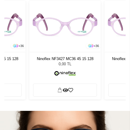
+
36
+
36
 45 15 128
Ninoflex NF3427 MC36 45 15 128
Ninoflex 
0,00 TL