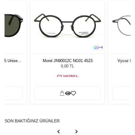
+
4
1 55 Unisex
Morel JN90012C NG01 4523
Vycoz Du
ğü
L
0,00 TL
SON BAKTIĞINIZ ÜRÜNLER