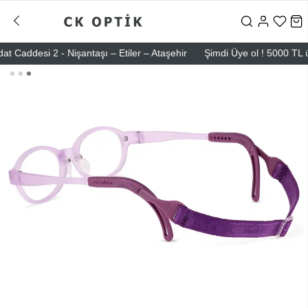
desi 2 - Nişantaşı – Etiler – Ataşehir
Şimdi Üye ol ! 5000 TL üzeri 