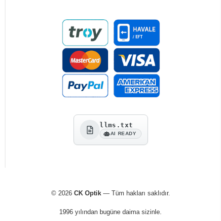
llms.txt
AI READY
© 2026
CK Optik
— Tüm hakları saklıdır.
1996 yılından bugüne daima sizinle.