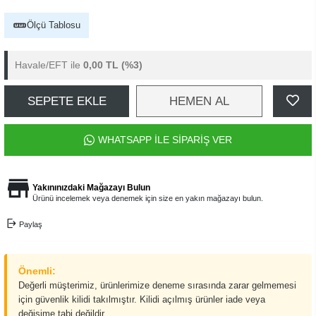
Ölçü Tablosu
Havale/EFT ile
0,00 TL
(%3)
SEPETE EKLE
HEMEN AL
WHATSAPP İLE SİPARİŞ VER
Yakınınızdaki Mağazayı Bulun
Ürünü incelemek veya denemek için size en yakın mağazayı bulun.
Paylaş
Önemli:
Değerli müşterimiz, ürünlerimize deneme sırasında zarar gelmemesi
için güvenlik kilidi takılmıştır. Kilidi açılmış ürünler iade veya
değişime tabi değildir.