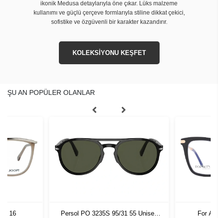
ikonik Medusa detaylarıyla öne çıkar. Lüks malzeme
kullanımı ve güçlü çerçeve formlarıyla stiline dikkat çekici,
sofistike ve özgüvenli bir karakter kazandırır.
KOLEKSİYONU KEŞFET
ŞU AN POPÜLER OLANLAR
 54 16
Persol PO 3235S 95/31 55 Unisex
For Ar