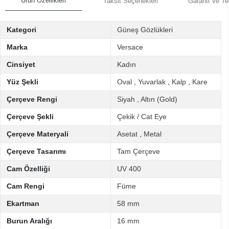
Ürün Özellikleri
Taksit Seçenekleri
Garanti Ve Te
Kategori
Güneş Gözlükleri
Marka
Versace
Cinsiyet
Kadın
Yüz Şekli
Oval
,
Yuvarlak
,
Kalp
,
Kare
Çerçeve Rengi
Siyah
,
Altın (Gold)
Çerçeve Şekli
Çekik / Cat Eye
Çerçeve Materyali
Asetat
,
Metal
Çerçeve Tasarımı
Tam Çerçeve
Cam Özelliği
UV 400
Cam Rengi
Füme
Ekartman
58 mm
Burun Aralığı
16 mm