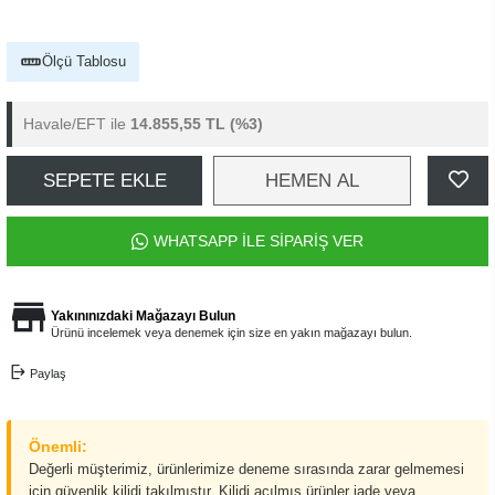
Ölçü Tablosu
Havale/EFT ile
14.855,55 TL
(%3)
SEPETE EKLE
HEMEN AL
WHATSAPP İLE SİPARİŞ VER
Yakınınızdaki Mağazayı Bulun
Ürünü incelemek veya denemek için size en yakın mağazayı bulun.
Paylaş
Önemli:
Değerli müşterimiz, ürünlerimize deneme sırasında zarar gelmemesi
için güvenlik kilidi takılmıştır. Kilidi açılmış ürünler iade veya