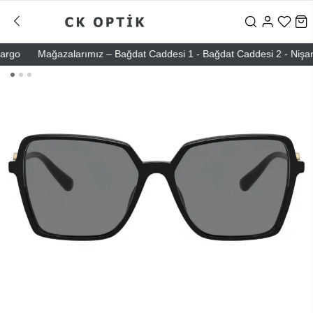
go
Mağazalarımız – Bağdat Caddesi 1 - Bağdat Caddesi 2 - Nişantaşı 