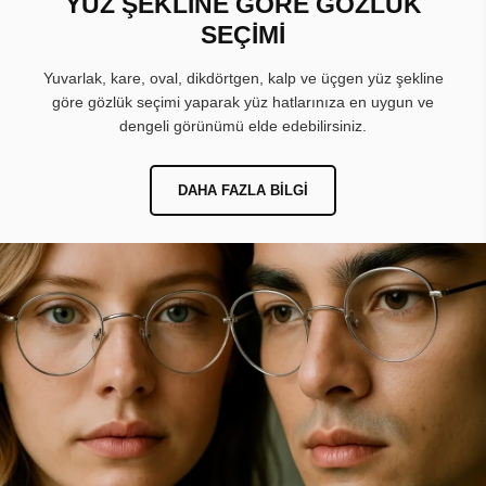
YÜZ ŞEKLİNE GÖRE GÖZLÜK
SEÇİMİ
Yuvarlak, kare, oval, dikdörtgen, kalp ve üçgen yüz şekline
göre gözlük seçimi yaparak yüz hatlarınıza en uygun ve
dengeli görünümü elde edebilirsiniz.
DAHA FAZLA BILGI