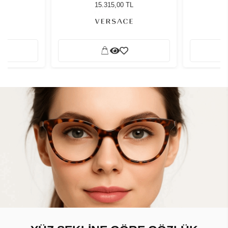
ğü
Güneş Gözlüğü
G
L
15.315,00 TL