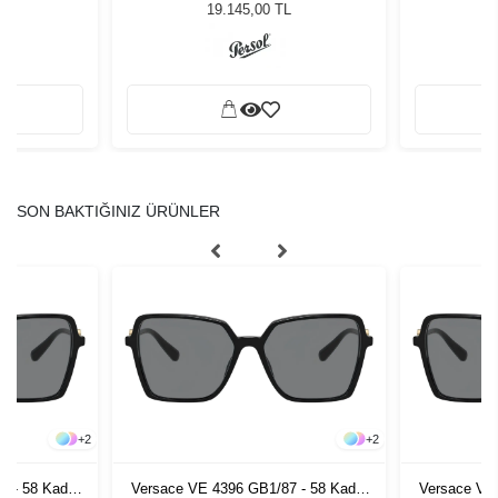
Güneş Gözlüğü
19.145,00 TL
SON BAKTIĞINIZ ÜRÜNLER
+
2
+
2
7 - 58 Kadın
Versace VE 4396 GB1/87 - 58 Kadın
Versace VE 