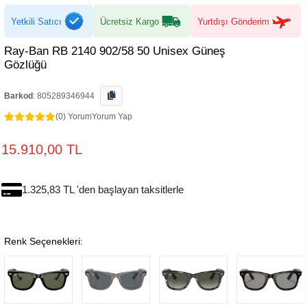
Yetkili Satıcı
Ücretsiz Kargo
Yurtdışı Gönderim
Ray-Ban RB 2140 902/58 50 Unisex Güneş
Gözlüğü
Barkod
:
805289346944
(0) Yorum
Yorum Yap
15.910,00 TL
1.325,83 TL 'den başlayan taksitlerle
Renk Seçenekleri: