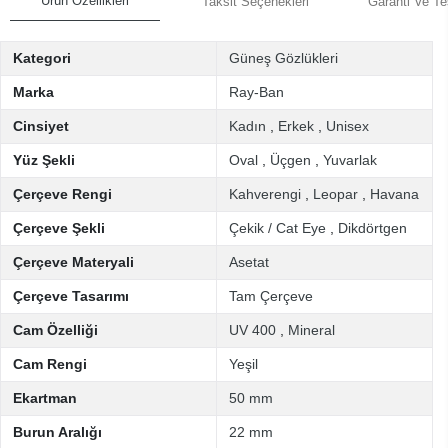
Ürün Özellikleri
Taksit Seçenekleri
Garanti Ve Te
Kategori
Güneş Gözlükleri
Marka
Ray-Ban
Cinsiyet
Kadın
,
Erkek
,
Unisex
Yüz Şekli
Oval
,
Üçgen
,
Yuvarlak
Çerçeve Rengi
Kahverengi
,
Leopar
,
Havana
Çerçeve Şekli
Çekik / Cat Eye
,
Dikdörtgen
Çerçeve Materyali
Asetat
Çerçeve Tasarımı
Tam Çerçeve
Cam Özelliği
UV 400
,
Mineral
Cam Rengi
Yeşil
Ekartman
50 mm
Burun Aralığı
22 mm