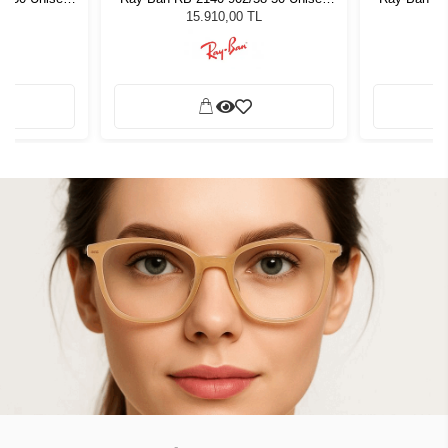
ğü
Güneş Gözlüğü
G
L
15.910,00 TL