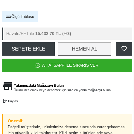
Ölçü Tablosu
Havale/EFT ile
15.432,70 TL
(%3)
SEPETE EKLE
HEMEN AL
WHATSAPP İLE SİPARİŞ VER
Yakınınızdaki Mağazayı Bulun
Ürünü incelemek veya denemek için size en yakın mağazayı bulun.
Paylaş
Önemli:
Değerli müşterimiz, ürünlerimize deneme sırasında zarar gelmemesi
için güvenlik kilidi takılmıştır. Kilidi açılmış ürünler iade veya