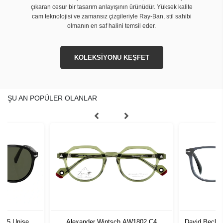
çıkaran cesur bir tasarım anlayışının ürünüdür. Yüksek kalite
cam teknolojisi ve zamansız çizgileriyle Ray-Ban, stil sahibi
olmanın en saf halini temsil eder.
KOLEKSİYONU KEŞFET
ŞU AN POPÜLER OLANLAR
1 55 Unisex
Alexander Wintsch AW1802 C4
David Beckh