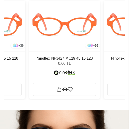
+
36
+
36
 45 15 128
Ninoflex NF3427 MC19 45 15 128
Ninoflex 
0,00 TL