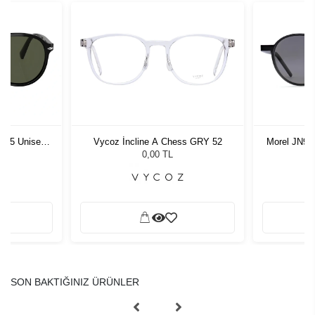
1 55 Unisex
Vycoz İncline A Chess GRY 52
Morel JN90
ğü
G
L
0,00 TL
SON BAKTIĞINIZ ÜRÜNLER