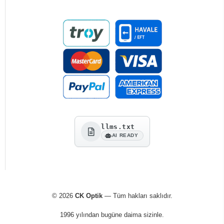
llms.txt
AI READY
© 2026
CK Optik
— Tüm hakları saklıdır.
1996 yılından bugüne daima sizinle.