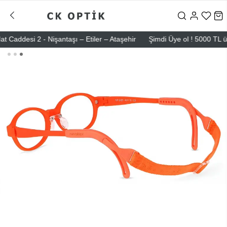
esi 2 - Nişantaşı – Etiler – Ataşehir
Şimdi Üye ol ! 5000 TL üzeri i