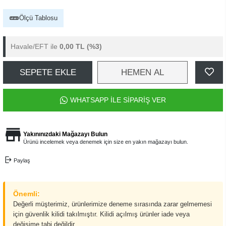
Ölçü Tablosu
Havale/EFT ile
0,00 TL
(%3)
SEPETE EKLE
HEMEN AL
WHATSAPP İLE SİPARİŞ VER
Yakınınızdaki Mağazayı Bulun
Ürünü incelemek veya denemek için size en yakın mağazayı bulun.
Paylaş
Önemli:
Değerli müşterimiz, ürünlerimize deneme sırasında zarar gelmemesi
için güvenlik kilidi takılmıştır. Kilidi açılmış ürünler iade veya
değişime tabi değildir.