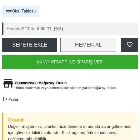
Ölçü Tablosu
Havale/EFT ile
0,00 TL
(%3)
SEPETE EKLE
HEMEN AL
WHATSAPP İLE SİPARİŞ VER
Yakınınızdaki Mağazayı Bulun
Ürünü incelemek veya denemek için size en yakın mağazayı bulun.
Paylaş
Önemli:
Değerli müşterimiz, ürünlerimize deneme sırasında zarar gelmemesi
için güvenlik kilidi takılmıştır. Kilidi açılmış ürünler iade veya
değişime tabi değildir.