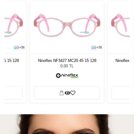
+
36
+
36
 45 15 128
Ninoflex NF3427 MC20 45 15 128
Ninoflex 
0,00 TL