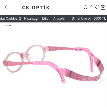
desi 2 - Nişantaşı – Etiler – Ataşehir
Şimdi Üye ol ! 5000 TL üzeri 