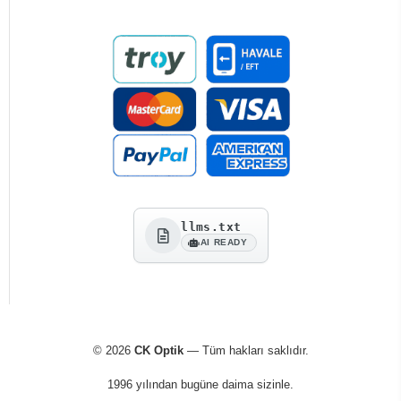
llms.txt
AI READY
© 2026
CK Optik
— Tüm hakları saklıdır.
1996 yılından bugüne daima sizinle.