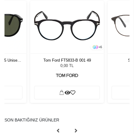
+
6
1 55 Unisex
Tom Ford FT5833-B 001 49
Sla
ğü
L
0,00 TL
SON BAKTIĞINIZ ÜRÜNLER