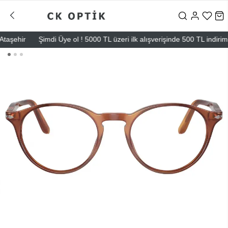
ehir
Şimdi Üye ol ! 5000 TL üzeri ilk alışverişinde 500 TL indirim