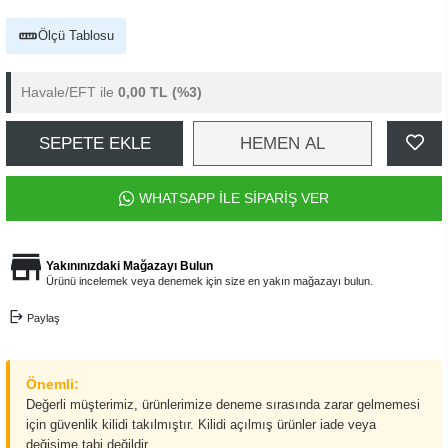
Ölçü Tablosu
Havale/EFT ile
0,00 TL
(%3)
SEPETE EKLE
HEMEN AL
WHATSAPP İLE SİPARİŞ VER
Yakınınızdaki Mağazayı Bulun
Ürünü incelemek veya denemek için size en yakın mağazayı bulun.
Paylaş
Önemli:
Değerli müşterimiz, ürünlerimize deneme sırasında zarar gelmemesi
için güvenlik kilidi takılmıştır. Kilidi açılmış ürünler iade veya
değişime tabi değildir.