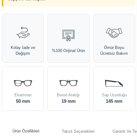
Kolay İade ve
Ömür Boyu
%100 Orijinal Ürün
Değişim
Ücretsiz Bakım
Ekartman
Burun Aralığı
Sap Uzunluğu
50 mm
19 mm
145 mm
Ürün Özellikleri
Taksit Seçenekleri
Garanti Ve Te