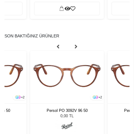
SON BAKTIĞINIZ ÜRÜNLER
+
2
+
2
 96 50
Persol PO 3092V 96 50
Perso
0,00 TL