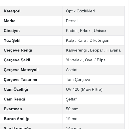
Kategori
Optik Gözlükleri
Marka
Persol
Cinsiyet
Kadın
,
Erkek
,
Unisex
Yüz Şekli
Kalp
,
Kare
,
Dikdörtgen
Çerçeve Rengi
Kahverengi
,
Leopar
,
Havana
Çerçeve Şekli
Yuvarlak
,
Oval / Elips
Çerçeve Materyali
Asetat
Çerçeve Tasarımı
Tam Çerçeve
Cam Özelliği
UV 420 (Mavi Filtre)
Cam Rengi
Şeffaf
Ekartman
50 mm
Burun Aralığı
19 mm
Sap Uzunluğu
145 mm