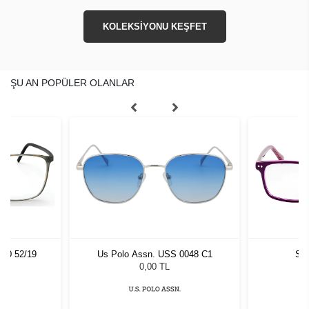
KOLEKSİYONU KEŞFET
ŞU AN POPÜLER OLANLAR
060 52/19
Us Polo Assn. USS 0048 C1
Sla
0,00 TL