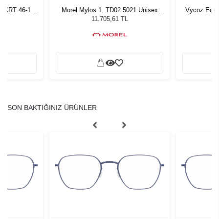
n CRT 46-17
Morel Mylos 1. TD02 5021 Unisex
Vycoz Ecow
Güneş Gözlüğü
11.705,61 TL
SON BAKTIĞINIZ ÜRÜNLER