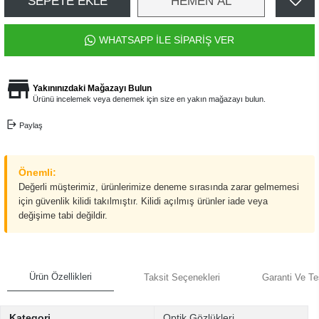
SEPETE EKLE
HEMEN AL
WHATSAPP İLE SİPARİŞ VER
Yakınınızdaki Mağazayı Bulun
Ürünü incelemek veya denemek için size en yakın mağazayı bulun.
Paylaş
Önemli:
Değerli müşterimiz, ürünlerimize deneme sırasında zarar gelmemesi
için güvenlik kilidi takılmıştır. Kilidi açılmış ürünler iade veya
değişime tabi değildir.
Ürün Özellikleri
Taksit Seçenekleri
Garanti Ve Te
Kategori
Optik Gözlükleri