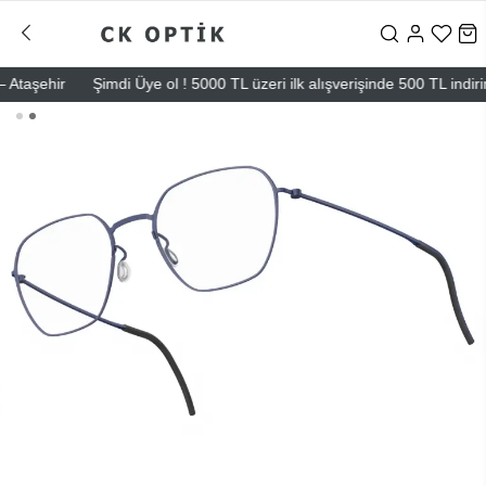
şehir
Şimdi Üye ol ! 5000 TL üzeri ilk alışverişinde 500 TL indirim