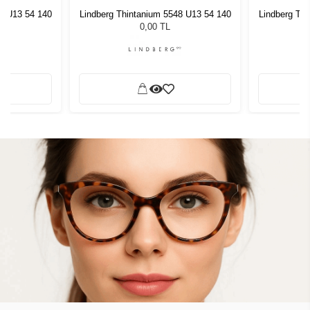
8 U13 54 140
Lindberg Thintanium 5548 U13 54 140
Lindberg Th
0,00 TL