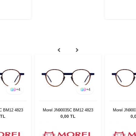
+
4
+
4
C BM12 4823
Morel JN90035C BM12 4823
Morel JN90
 TL
0,00 TL
0,