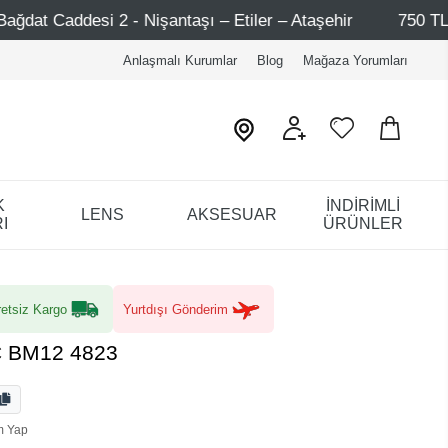
antaşı – Etiler – Ataşehir
750 TL Üzeri Alışverişlerde
Anlaşmalı Kurumlar
Blog
Mağaza Yorumları
K
İNDİRİMLİ
LENS
AKSESUAR
I
ÜRÜNLER
etsiz Kargo
Yurtdışı Gönderim
C BM12 4823
m Yap