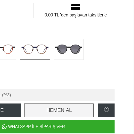
0,00 TL 'den başlayan taksitlerle
L
(%3)
LE
HEMEN AL
WHATSAPP İLE SİPARİŞ VER