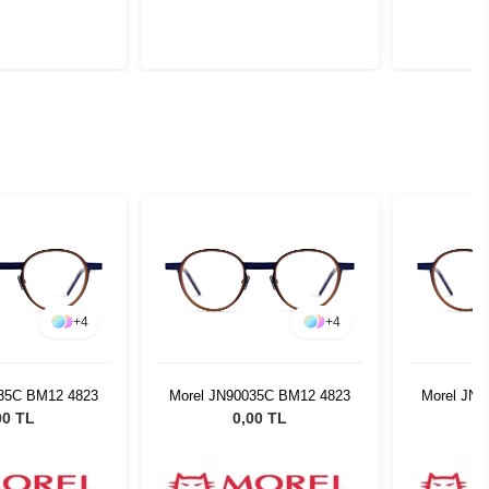
+
4
+
4
035C BM12 4823
Morel JN90035C BM12 4823
Morel JN
00 TL
0,00 TL