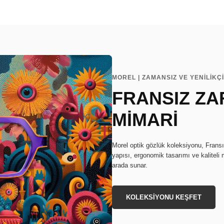
MOREL | ZAMANSIZ VE YENİLİKÇ
FRANSIZ ZA
MİMARİ
Morel optik gözlük koleksiyonu, Fransız 
yapısı, ergonomik tasarımı ve kaliteli
arada sunar.
KOLEKSİYONU KEŞFET