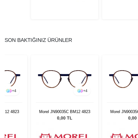
SON BAKTIĞINIZ ÜRÜNLER
+
4
+
4
BM12 4823
Morel JN90035C BM12 4823
Morel JN90035
L
0,00 TL
0,00