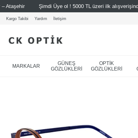
i Üye ol ! 5000 TL üzeri ilk alışverişinde 500 TL indirim
Kargo Takibi
Yardım
İletişim
GÜNEŞ
OPTİK
MARKALAR
GÖZLÜKLERİ
GÖZLÜKLERİ