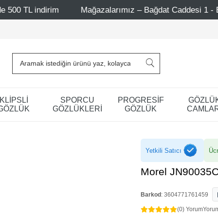
Mağazalarımız – Bağdat Caddesi 1 - Bağdat Caddesi 2 - Niş
KLİPSLİ
SPORCU
PROGRESİF
GÖZLÜ
GÖZLÜK
GÖZLÜKLERİ
GÖZLÜK
CAMLAR
Yetkili Satıcı
Ücr
Morel JN90035
Barkod
:
3604771761459
(0) Yorum
Yoru