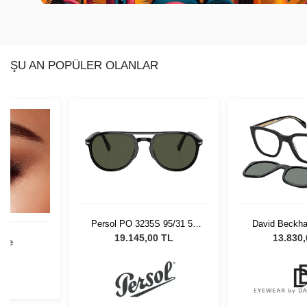
ŞU AN POPÜLER OLANLAR
+
3
 95/31 55
David Beckham 7043/CS
Acuvue Oasys 
Gözlüğü
807UC Unisex Güneş
Kutu 
0 TL
13.830,00 TL
0,00
Gözlüğü