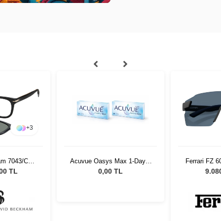
Max 1-Day 2
Ferrari FZ 6024U 517/80 33
Tommy Hilf
Set
Unisex Güneş Gözlüğü
00351 U
 TL
9.080,00 TL
9.40
Gö