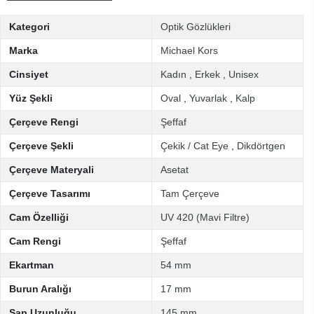
Kategori
Optik Gözlükleri
Marka
Michael Kors
Cinsiyet
Kadın
,
Erkek
,
Unisex
Yüz Şekli
Oval
,
Yuvarlak
,
Kalp
Çerçeve Rengi
Şeffaf
Çerçeve Şekli
Çekik / Cat Eye
,
Dikdörtgen
Çerçeve Materyali
Asetat
Çerçeve Tasarımı
Tam Çerçeve
Cam Özelliği
UV 420 (Mavi Filtre)
Cam Rengi
Şeffaf
Ekartman
54 mm
Burun Aralığı
17 mm
Sap Uzunluğu
145 mm