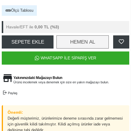
Ölçü Tablosu
Havale/EFT ile
0,00 TL
(%3)
SEPETE EKLE
HEMEN AL
WHATSAPP İLE SİPARİŞ VER
Yakınınızdaki Mağazayı Bulun
Ürünü incelemek veya denemek için size en yakın mağazayı bulun.
Paylaş
Önemli:
Değerli müşterimiz, ürünlerimize deneme sırasında zarar gelmemesi
için güvenlik kilidi takılmıştır. Kilidi açılmış ürünler iade veya
değişime tabi değildir.