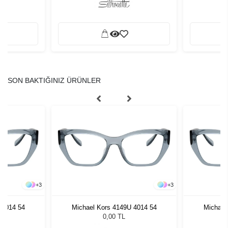
SON BAKTIĞINIZ ÜRÜNLER
+
3
+
3
 4014 54
Michael Kors 4149U 4014 54
Michael
0,00 TL