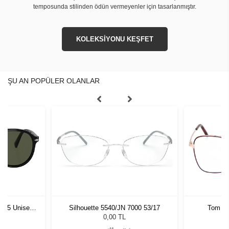
temposunda stilinden ödün vermeyenler için tasarlanmıştır.
KOLEKSİYONU KEŞFET
ŞU AN POPÜLER OLANLAR
1 55 Unisex
Silhouette 5540/JN 7000 53/17
Tom Fo
ğü
L
0,00 TL